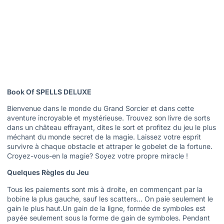
Book Of SPELLS DELUXE
Bienvenue dans le monde du Grand Sorcier et dans cette
aventure incroyable et mystérieuse. Trouvez son livre de sorts
dans un château effrayant, dites le sort et profitez du jeu le plus
méchant du monde secret de la magie. Laissez votre esprit
survivre à chaque obstacle et attraper le gobelet de la fortune.
Croyez-vous-en la magie? Soyez votre propre miracle !
Quelques Règles du Jeu
Tous les paiements sont mis à droite, en commençant par la
bobine la plus gauche, sauf les scatters… On paie seulement le
gain le plus haut.Un gain de la ligne, formée de symboles est
payée seulement sous la forme de gain de symboles. Pendant