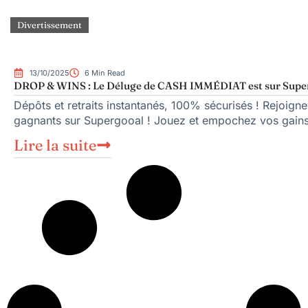
Divertissement
13/10/2025
6 Min Read
DROP & WINS : Le Déluge de CASH IMMÉDIAT est sur Super
Dépôts et retraits instantanés, 100% sécurisés ! Rejoig
gagnants sur Supergooal ! Jouez et empochez vos gai
Lire la suite