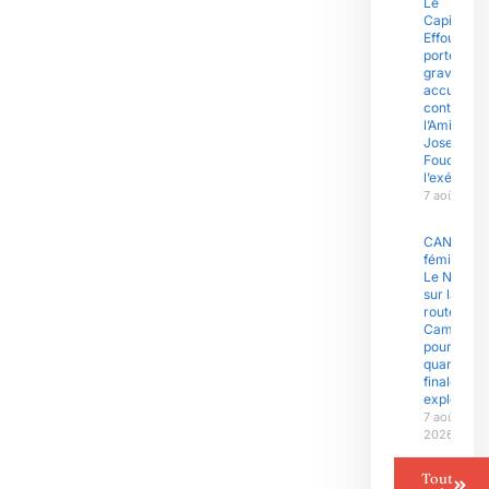
Le
Capitaine
Effoudou
porte de
graves
accusatio
contre
l’Amiral
Joseph
Fouda et
l’exécutif
7 août 202
CAN
féminine :
Le Nigeria
sur la
route du
Camerou
pour un
quart de
finale
explosif
7 août
2026
Tout