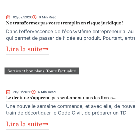
02/02/2026
6 Min Read
Ne transformez pas votre tremplin en risque juridique !
Dans l’effervescence de l’écosystème entrepreneurial au
qui permet de passer de l’idée au produit. Pourtant, entr
Lire la suite
Sorties et bon plans
,
Toute l'actualité
28/01/2026
6 Min Read
Le droit ne s’apprend pas seulement dans les livres…
Une nouvelle semaine commence, et avec elle, de nouv
train de décortiquer le Code Civil, de préparer un TD
Lire la suite