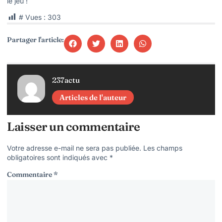
le jeu !
# Vues :
303
Partager l'article:
237actu
Articles de l'auteur
Laisser un commentaire
Votre adresse e-mail ne sera pas publiée.
Les champs
obligatoires sont indiqués avec
*
Commentaire
*