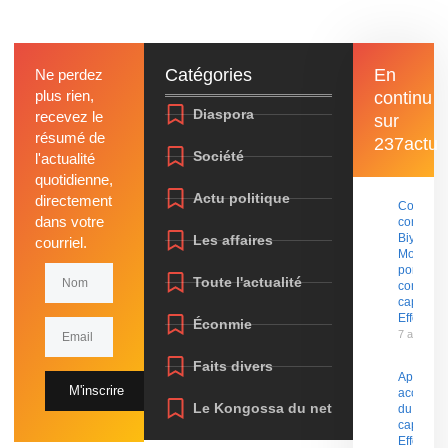
Catégories
En
Ne perdez
plus rien,
continu
Diaspora
recevez le
sur
résumé de
237actu
Société
l'actualité
quotidienne,
Actu politique
directement
Coup d’É
dans votre
contre P
Biya : Sa
Les affaires
courriel.
Mohama
porte pla
Toute l'actualité
contre le
capitaine
Effoudou
Éconmie
7 août 20
Faits divers
Après le
M'inscrire
accusati
Le Kongossa du net
du
capitaine
Effoudou