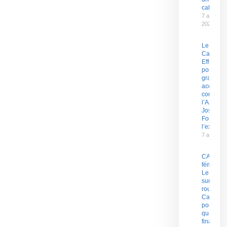
cabale »
7 août
2026
Le
Capitain
Effoudou
porte de
graves
accusati
contre
l’Amiral
Joseph
Fouda et
l’exécutif
7 août 20
CAN
féminine 
Le Niger
sur la
route du
Camero
pour un
quart de
finale