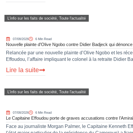
L'info sur les faits de société
,
Toute l'actualité
07/08/2026
6 Min Read
Nouvelle plainte d’Olive Ngobo contre Didier Badjeck qui dénonce
Relancée par une nouvelle plainte d’Olive Ngobo et les réce
Effoudou, l’affaire impliquant le colonel à la retraite Didier B
Lire la suite
L'info sur les faits de société
,
Toute l'actualité
07/08/2026
6 Min Read
Le Capitaine Effoudou porte de graves accusations contre l’Amiral
Face au journaliste Morgan Palmer, le Capitaine Kenneth E
l’état-major particulier de la présidence du Cameroun) a fra