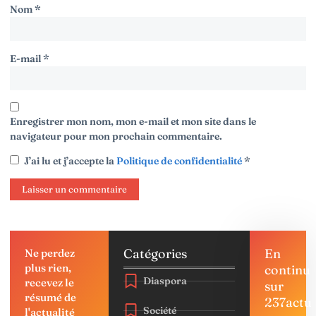
Nom
*
E-mail
*
Enregistrer mon nom, mon e-mail et mon site dans le
navigateur pour mon prochain commentaire.
J’ai lu et j’accepte la
Politique de confidentialité
*
Catégories
En
Ne perdez
plus rien,
continu
Diaspora
recevez le
sur
résumé de
237actu
Société
l'actualité