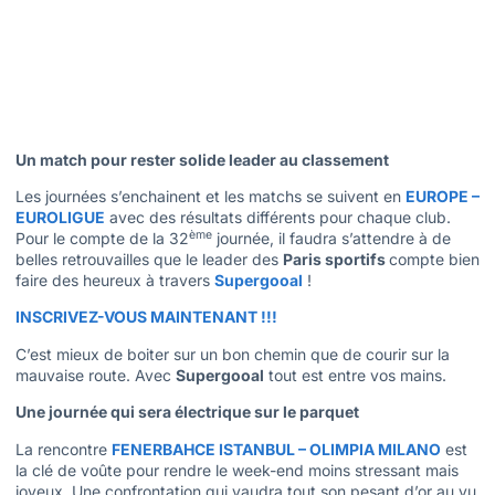
Un match pour rester solide leader au classement
Les journées s’enchainent et les matchs se suivent en
EUROPE –
EUROLIGUE
avec des résultats différents pour chaque club.
ème
Pour le compte de la 32
journée, il faudra s’attendre à de
belles retrouvailles que le leader des
Paris sportifs
compte bien
faire des heureux à travers
Supergooal
!
INSCRIVEZ-VOUS MAINTENANT !!!
C’est mieux de boiter sur un bon chemin que de courir sur la
mauvaise route. Avec
Supergooal
tout est entre vos mains.
Une journée qui sera électrique sur le parquet
La rencontre
FENERBAHCE ISTANBUL – OLIMPIA MILANO
est
la clé de voûte pour rendre le week-end moins stressant mais
joyeux. Une confrontation qui vaudra tout son pesant d’or au vu