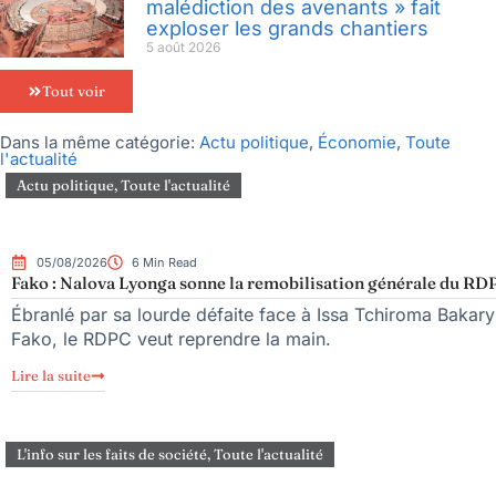
malédiction des avenants » fait
exploser les grands chantiers
5 août 2026
Tout voir
Dans la même catégorie:
Actu politique
,
Économie
,
Toute
l'actualité
Actu politique
,
Toute l'actualité
05/08/2026
6 Min Read
Fako : Nalova Lyonga sonne la remobilisation générale du RDPC
Ébranlé par sa lourde défaite face à Issa Tchiroma Bakary 
Fako, le RDPC veut reprendre la main.
Lire la suite
L'info sur les faits de société
,
Toute l'actualité