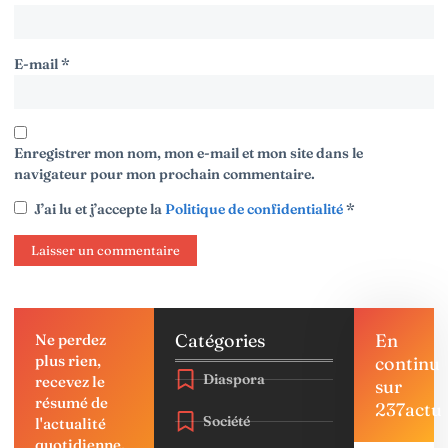
E-mail
*
Enregistrer mon nom, mon e-mail et mon site dans le
navigateur pour mon prochain commentaire.
J’ai lu et j’accepte la
Politique de confidentialité
*
Catégories
En
Ne perdez
plus rien,
continu
Diaspora
recevez le
sur
résumé de
237actu
Société
l'actualité
quotidienne,