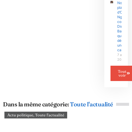
Nouvell
plainte
d’Olive
Ngobo
contre
Didier
Badjeck
qui
dénonce
une «
cabale »
7 août
2026
Tout
voir
Dans la même catégorie:
Toute l'actualité
Actu politique
,
Toute l'actualité