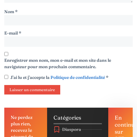
Nom
*
E-mail
*
Enregistrer mon nom, mon e-mail et mon site dans le
navigateur pour mon prochain commentaire.
J’ai lu et j’accepte la
Politique de confidentialité
*
Catégories
En
Ne perdez
plus rien,
continu
Diaspora
recevez le
sur
résumé de