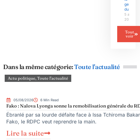
genèse
du crim
5 août
2026
Tout
voir
Dans la même catégorie:
Toute l'actualité
Actu politique
,
Toute l'actualité
05/08/2026
6 Min Read
Fako : Nalova Lyonga sonne la remobilisation générale du RDP
Ébranlé par sa lourde défaite face à Issa Tchiroma Bakar
Fako, le RDPC veut reprendre la main.
Lire la suite