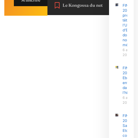
Le Kongossa du net
FINAJU
2026 : l’
prend la
tête,
l’Univers
d’Ebolo
domine 
nombre 
médaille
6 août
2026
FINAJU
2026 :
Ebolowa
entre
dans
l’histoire
6 août
2026
FINAJU
2026 :
Samuel
Eto’o Fils
concent