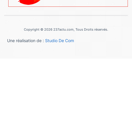
Copyright © 2026 237actu.com, Tous Droits réservés.
Une réalisation de :
Studio De Com