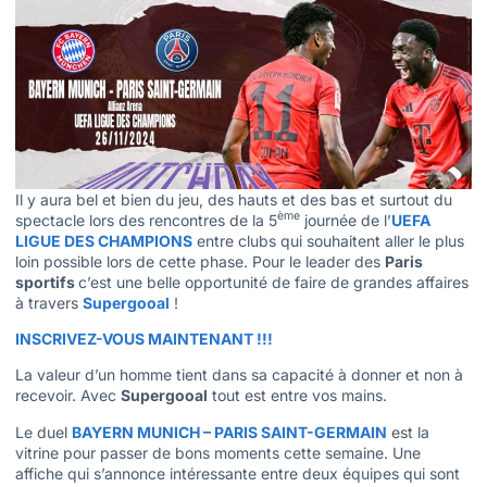
Il y aura bel et bien du jeu, des hauts et des bas et surtout du
ème
spectacle lors des rencontres de la 5
journée de l’
UEFA
LIGUE DES CHAMPIONS
entre clubs qui souhaitent aller le plus
loin possible lors de cette phase. Pour le leader des
Paris
sportifs
c’est une belle opportunité de faire de grandes affaires
à travers
Supergooal
!
INSCRIVEZ-VOUS MAINTENANT !!!
La valeur d’un homme tient dans sa capacité à donner et non à
recevoir. Avec
Supergooal
tout est entre vos mains.
Le duel
BAYERN MUNICH – PARIS SAINT-GERMAIN
est la
vitrine pour passer de bons moments cette semaine. Une
affiche qui s’annonce intéressante entre deux équipes qui sont