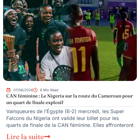
07/08/2026
6 Min Read
CAN féminine : Le Nigeria sur la route du Cameroun pour
un quart de finale explosif
Vainqueures de l’Égypte (6-2) mercredi, les Super
Falcons du Nigeria ont validé leur billet pour les
quarts de finale de la CAN féminine. Elles affronteront
Lire la suite