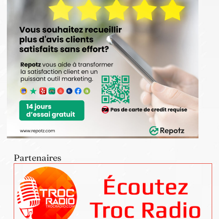
Partenaires