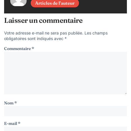
Articles de l'auteur
Laisser un commentaire
Votre adresse e-mail ne sera pas publiée.
Les champs
obligatoires sont indiqués avec
*
Commentaire
*
Nom
*
E-mail
*