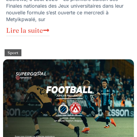
Finales nationales des Jeux universitaires dans leur
nouvelle formule s’est ouverte ce mercredi à
Metyikpwalé, sur
Lire la suite
Sport