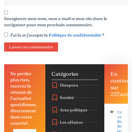
Enregistrer mon nom, mon e-mail et mon site dans le
navigateur pour mon prochain commentaire.
J’ai lu et j’accepte la
Politique de confidentialité
*
Catégories
En
Ne perdez
plus rien,
continu
Diaspora
recevez le
sur
résumé de
237actu
Société
l'actualité
quotidienne,
Actu politique
directement
Coup d’É
dans votre
contre P
Biya : Sa
Les affaires
courriel.
Mohama
porte pla