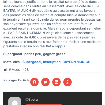
loin de leurs objectifs et donc le résultat sera bénéfique dans un
sens comme dans l’autre au classement. Avec sa cote de
1.59
,
BAYERN MUNICH dix-septième au classement a les faveurs
des pronostics dans ce match et compte bien le démontrer sur
le terrain en tirant son épingle du jeu pour prendre le dessus sur
son adversaire qui n’est pas un enfant de cœur et faire un
excellent résultat à domicile. Mais il faudra cependant se méfier
du PARIS SAINT-GERMAIN vingt-cinquième au classement
avec sa cote de
4.80
qui essayera de ne pas venir jouer les
figurants sur le terrain mais tout faire pour réaliser une meilleure
prestation avec un bon résultat à l’appui.
Supergooal- pariez peu, gagnez gros !
Mots-clés
:
Supergooal
,
Inscription
,
BAYERN MUNICH
# Vues :
428
Partager l'article:
237actu