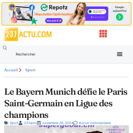
Accueil
Sport
Le Bayern Munich défie le Paris
Saint-Germain en Ligue des
champions
Sport
237actu
novembre 26, 2024
Aucun commentaire