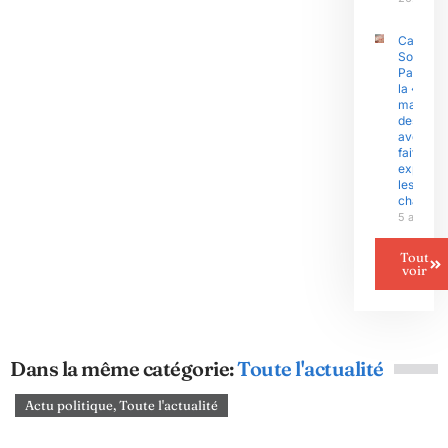
Camerou
Sous l’èr
Paul Biy
la «
malédict
des
avenants
fait
exploser
les gran
chantier
5 août 2
Tout
voir
Dans la même catégorie:
Toute l'actualité
Actu politique
,
Toute l'actualité