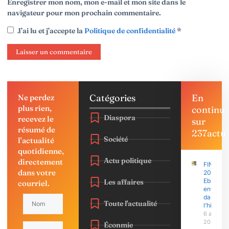
Enregistrer mon nom, mon e-mail et mon site dans le
navigateur pour mon prochain commentaire.
J’ai lu et j’accepte la
Politique de confidentialité
*
Catégories
En
Ne perdez
plus rien,
continu
Diaspora
recevez le
sur
résumé de
237actu
Société
l'actualité
quotidienne,
Actu politique
directement
FINAJU
dans votre
2026 :
Ebolowa
Les affaires
courriel.
entre
dans
Toute l'actualité
l’histoire
6 août
2026
Éconmie