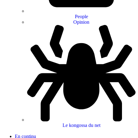
People
Opinion
Le kongossa du net
En continu