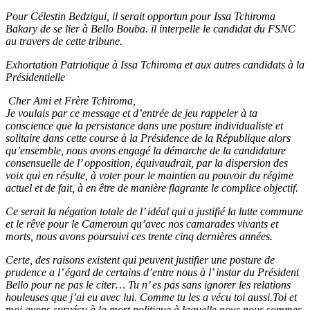
Pour Célestin Bedzigui, il serait opportun pour Issa Tchiroma
Bakary de se lier à Bello Bouba. il interpelle le candidat du FSNC
au travers de cette tribune.
Exhortation Patriotique à Issa Tchiroma et aux autres candidats à la
Présidentielle
Cher Ami et Frère Tchiroma,
Je voulais par ce message et d’entrée de jeu rappeler à ta
conscience que la persistance dans une posture individualiste et
solitaire dans cette course à la Présidence de la République alors
qu’ensemble, nous avons engagé la démarche de la candidature
consensuelle de l’ opposition, équivaudrait, par la dispersion des
voix qui en résulte, à voter pour le maintien au pouvoir du régime
actuel et de fait, à en être de manière flagrante le complice objectif.
Ce serait la négation totale de l’ idéal qui a justifié la lutte commune
et le rêve pour le Cameroun qu’avec nos camarades vivants et
morts, nous avons poursuivi ces trente cinq dernières années.
Certe, des raisons existent qui peuvent justifier une posture de
prudence a l’ égard de certains d’entre nous à l’ instar du Président
Bello pour ne pas le citer… Tu n’ es pas sans ignorer les relations
houleuses que j’ai eu avec lui. Comme tu les a vécu toi aussi.Toi et
moi avons survécu à la mort politique à laquelle nous nous sommes