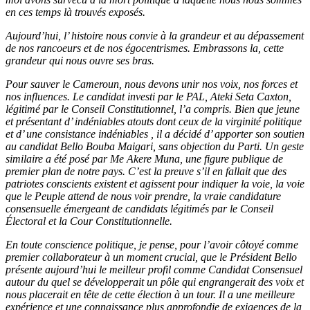
en ces temps là trouvés exposés.
Aujourd’hui, l’ histoire nous convie à la grandeur et au dépassement
de nos rancoeurs et de nos égocentrismes. Embrassons la, cette
grandeur qui nous ouvre ses bras.
Pour sauver le Cameroun, nous devons unir nos voix, nos forces et
nos influences. Le candidat investi par le PAL, Ateki Seta Caxton,
légitimé par le Conseil Constitutionnel, l’a compris. Bien que jeune
et présentant d’ indéniables atouts dont ceux de la virginité politique
et d’ une consistance indéniables , il a décidé d’ apporter son soutien
au candidat Bello Bouba Maigari, sans objection du Parti. Un geste
similaire a été posé par Me Akere Muna, une figure publique de
premier plan de notre pays. C’est la preuve s’il en fallait que des
patriotes conscients existent et agissent pour indiquer la voie, la voie
que le Peuple attend de nous voir prendre, la vraie candidature
consensuelle émergeant de candidats légitimés par le Conseil
Électoral et la Cour Constitutionnelle.
En toute conscience politique, je pense, pour l’avoir côtoyé comme
premier collaborateur à un moment crucial, que le Président Bello
présente aujourd’hui le meilleur profil comme Candidat Consensuel
autour du quel se développerait un pôle qui engrangerait des voix et
nous placerait en tête de cette élection à un tour. Il a une meilleure
expérience et une connaissance plus approfondie de exigences de la