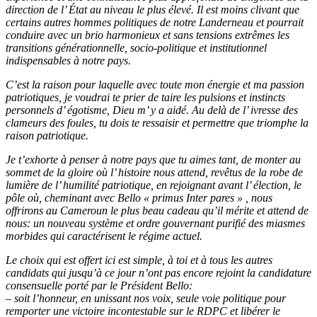
direction de l’ État au niveau le plus élevé. Il est moins clivant que
certains autres hommes politiques de notre Landerneau et pourrait
conduire avec un brio harmonieux et sans tensions extrêmes les
transitions générationnelle, socio-politique et institutionnel
indispensables à notre pays.
C’est la raison pour laquelle avec toute mon énergie et ma passion
patriotiques, je voudrai te prier de taire les pulsions et instincts
personnels d’ égotisme, Dieu m’ y a aidé. Au delà de l’ ivresse des
clameurs des foules, tu dois te ressaisir et permettre que triomphe la
raison patriotique.
Je t’exhorte à penser à notre pays que tu aimes tant, de monter au
sommet de la gloire où l’ histoire nous attend, revêtus de la robe de
lumière de l’ humilité patriotique, en rejoignant avant l’ élection, le
pôle où, cheminant avec Bello « primus Inter pares » , nous
offrirons au Cameroun le plus beau cadeau qu’il mérite et attend de
nous: un nouveau système et ordre gouvernant purifié des miasmes
morbides qui caractérisent le régime actuel.
Le choix qui est offert ici est simple, à toi et à tous les autres
candidats qui jusqu’à ce jour n’ont pas encore rejoint la candidature
consensuelle porté par le Président Bello:
– soit l’honneur, en unissant nos voix, seule voie politique pour
remporter une victoire incontestable sur le RDPC et libérer le