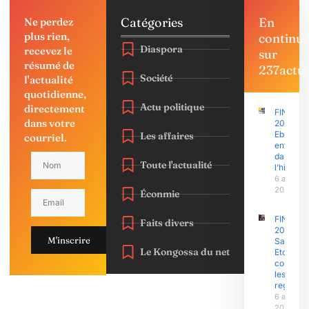
Catégories
En
Ne perdez
plus rien,
continu
Diaspora
recevez le
sur
résumé de
237actu
Société
l'actualité
quotidienne,
Actu politique
directement
FINAJU
dans votre
2026 :
Ebolowa
Les affaires
courriel.
entre
dans
Toute l'actualité
l’histoire
6 août
2026
Éconmie
FINAJU
Faits divers
2026 :
M'inscrire
Samuel
Le Kongossa du net
Eto’o Fils
concent
les
regards
6 août
2026