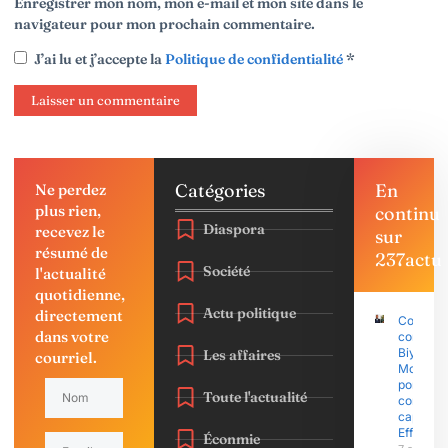
Enregistrer mon nom, mon e-mail et mon site dans le
navigateur pour mon prochain commentaire.
J’ai lu et j’accepte la
Politique de confidentialité
*
Catégories
En
Ne perdez
plus rien,
continu
Diaspora
recevez le
sur
résumé de
237actu
Société
l'actualité
quotidienne,
Actu politique
directement
Coup d’É
dans votre
contre P
Biya : Sa
Les affaires
courriel.
Mohama
porte pla
Toute l'actualité
contre l
capitain
Effoudo
Éconmie