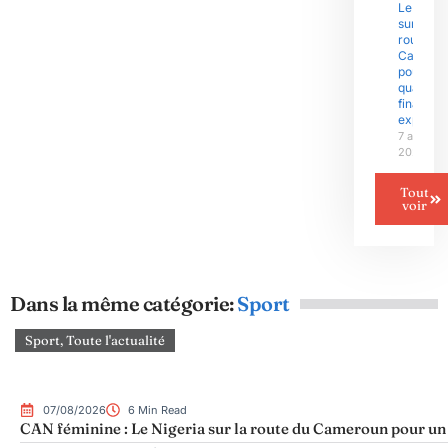
Le Niger
sur la
route du
Camero
pour un
quart de
finale
explosif
7 août
2026
Tout
voir
Dans la même catégorie:
Sport
Sport
,
Toute l'actualité
07/08/2026
6 Min Read
CAN féminine : Le Nigeria sur la route du Cameroun pour un q