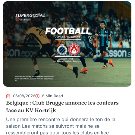
06/08/2026
6 Min Read
Belgique : Club Brugge annonce les couleurs
face au KV Kortrijk
Une première rencontre qui donnera le ton de la
saison Les matchs se suivront mais ne se
ressembleront pas pour tous les clubs en lice