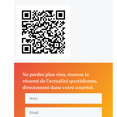
Ne perdez plus rien, recevez le
résumé de l'actualité quotidienne,
directement dans votre courriel.