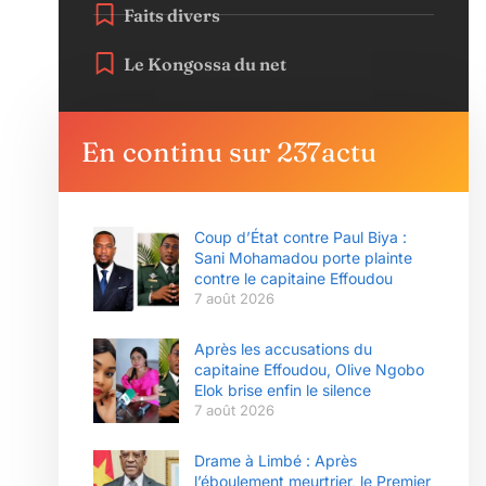
Faits divers
Le Kongossa du net
En continu sur 237actu
Coup d’État contre Paul Biya :
Sani Mohamadou porte plainte
contre le capitaine Effoudou
7 août 2026
Après les accusations du
capitaine Effoudou, Olive Ngobo
Elok brise enfin le silence
7 août 2026
Drame à Limbé : Après
l’éboulement meurtrier, le Premier