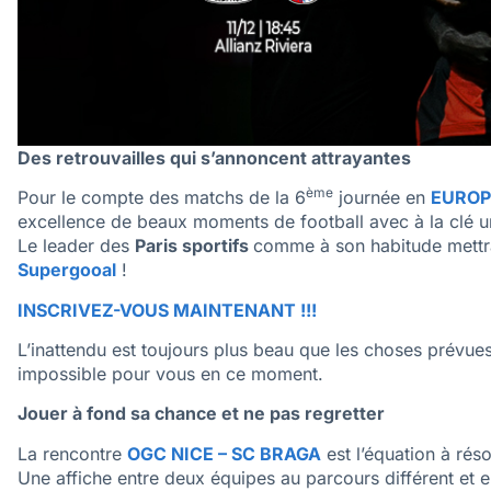
Des retrouvailles qui s’annoncent attrayantes
ème
Pour le compte des matchs de la 6
journée en
EUROP
excellence de beaux moments de football avec à la clé un
Le leader des
Paris sportifs
comme à son habitude mettra
Supergooal
!
INSCRIVEZ-VOUS MAINTENANT !!!
L’inattendu est toujours plus beau que les choses prévue
impossible pour vous en ce moment.
Jouer à fond sa chance et ne pas regretter
La rencontre
OGC NICE – SC BRAGA
est l’équation à rés
Une affiche entre deux équipes au parcours différent et ent