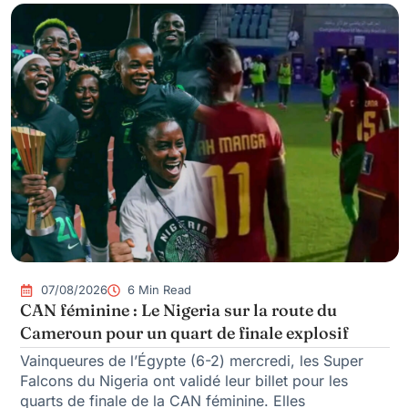
07/08/2026
6 Min Read
CAN féminine : Le Nigeria sur la route du
Cameroun pour un quart de finale explosif
Vainqueures de l’Égypte (6-2) mercredi, les Super
Falcons du Nigeria ont validé leur billet pour les
quarts de finale de la CAN féminine. Elles