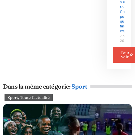
sur la
route du
Camero
pour un
quart de
finale
explosif
7 août
2026
Tout
voir
Dans la même catégorie:
Sport
Sport
,
Toute l'actualité