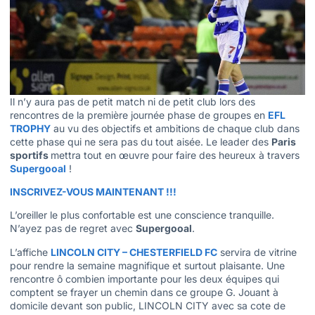
Il n’y aura pas de petit match ni de petit club lors des
rencontres de la première journée phase de groupes en
EFL
TROPHY
au vu des objectifs et ambitions de chaque club dans
cette phase qui ne sera pas du tout aisée. Le leader des
Paris
sportifs
mettra tout en œuvre pour faire des heureux à travers
Supergooal
!
INSCRIVEZ-VOUS MAINTENANT !!!
L’oreiller le plus confortable est une conscience tranquille.
N’ayez pas de regret avec
Supergooal
.
L’affiche
LINCOLN CITY – CHESTERFIELD FC
servira de vitrine
pour rendre la semaine magnifique et surtout plaisante. Une
rencontre ô combien importante pour les deux équipes qui
comptent se frayer un chemin dans ce groupe G. Jouant à
domicile devant son public, LINCOLN CITY avec sa cote de