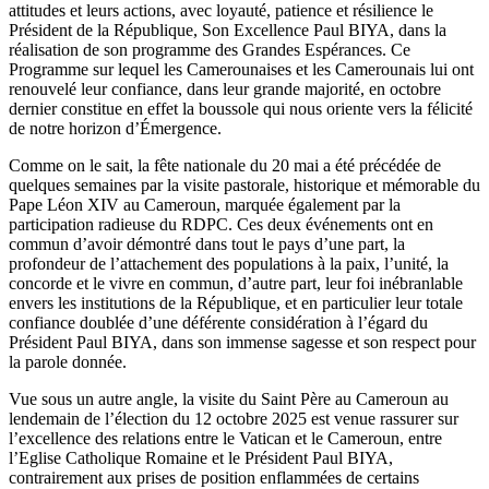
attitudes et leurs actions, avec loyauté, patience et résilience le
Président de la République, Son Excellence Paul BIYA, dans la
réalisation de son programme des Grandes Espérances. Ce
Programme sur lequel les Camerounaises et les Camerounais lui ont
renouvelé leur confiance, dans leur grande majorité, en octobre
dernier constitue en effet la boussole qui nous oriente vers la félicité
de notre horizon d’Émergence.
Comme on le sait, la fête nationale du 20 mai a été précédée de
quelques semaines par la visite pastorale, historique et mémorable du
Pape Léon XIV au Cameroun, marquée également par la
participation radieuse du RDPC. Ces deux événements ont en
commun d’avoir démontré dans tout le pays d’une part, la
profondeur de l’attachement des populations à la paix, l’unité, la
concorde et le vivre en commun, d’autre part, leur foi inébranlable
envers les institutions de la République, et en particulier leur totale
confiance doublée d’une déférente considération à l’égard du
Président Paul BIYA, dans son immense sagesse et son respect pour
la parole donnée.
Vue sous un autre angle, la visite du Saint Père au Cameroun au
lendemain de l’élection du 12 octobre 2025 est venue rassurer sur
l’excellence des relations entre le Vatican et le Cameroun, entre
l’Eglise Catholique Romaine et le Président Paul BIYA,
contrairement aux prises de position enflammées de certains