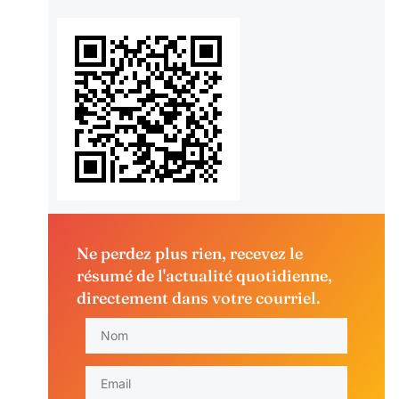
Ne perdez plus rien, recevez le
résumé de l'actualité quotidienne,
directement dans votre courriel.