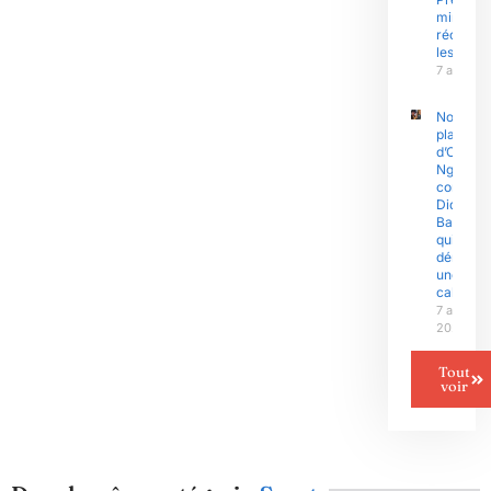
ministre
réconfor
les sinis
7 août 2
Nouvell
plainte
d’Olive
Ngobo
contre
Didier
Badjeck
qui
dénonce
une «
cabale »
7 août
2026
Tout
voir