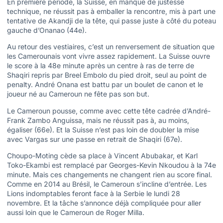
En première période, la Suisse, en manque de justesse
technique, ne réussit pas à emballer la rencontre, mis à part une
tentative de Akandji de la tête, qui passe juste à côté du poteau
gauche d’Onanao (44e).
Au retour des vestiaires, c’est un renversement de situation que
les Camerounais vont vivre assez rapidement. La Suisse ouvre
le score à la 48e minute après un centre à ras de terre de
Shaqiri repris par Breel Embolo du pied droit, seul au point de
penalty. André Onana est battu par un boulet de canon et le
joueur né au Cameroun ne fête pas son but.
Le Cameroun pousse, comme avec cette tête cadrée d’André-
Frank Zambo Anguissa, mais ne réussit pas à, au moins,
égaliser (66e). Et la Suisse n’est pas loin de doubler la mise
avec Vargas sur une passe en retrait de Shaqiri (67e).
Choupo-Moting cède sa place à Vincent Abubakar, et Karl
Toko-Ekambi est remplacé par Georges-Kevin Nkoudou à la 74e
minute. Mais ces changements ne changent rien au score final.
Comme en 2014 au Brésil, le Cameroun s’incline d’entrée. Les
Lions indomptables feront face à la Serbie le lundi 28
novembre. Et la tâche s’annonce déjà compliquée pour aller
aussi loin que le Cameroun de Roger Milla.