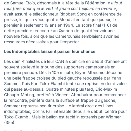
de Samuel Eto’o, désormais à la tête de la Fédération. «
Il faut
tout faire pour que le vert et jaune soit toujours en avant
»,
avait assuré le sélectionneur Rigobert Song en conférence de
presse, lui qui a vécu quatre Mondial en tant que joueur, le
premier à seulement 19 ans en 1994. Le score final (1-0) de
cette première rencontre au Qatar a de quoi décevoir une
nouvelle fois, alors que les Camerounais semblaient avoir les
ressources nécessaires pour l’emporter.
Les Indomptables laissent passer leur chance
Les demi-finalistes de leur CAN à domicile en début d’année ont
souvent soulevé la tribune des supporters camerounais en
première période. Dès la 10e minute, Bryan Mbeumo décoche
une belle frappe croisée du pied gauche repoussée par Yann
Sommer. Puis Karl Toko-Ekambi tente une reprise en demi-volée
qui passe au-dessus. Quatre minutes plus tard, Eric-Maxim
Choupo-Moting, préféré à Vincent Aboubakar pour commencer
la rencontre, pénètre dans la surface et frappe du gauche,
Sommer repousse son tir croisé. Le latéral droit des Lions
indomptables, Collins Fai, intenable depuis le début, centre pour
Toko-Ekambi. Mais le ballon est taclé in extremis par Widmer
(35e).