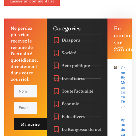
Catégories
En
Ne perdez
plus rien,
continu
Diaspora
recevez le
sur
résumé de
237actu
Société
l'actualité
quotidienne,
Actu politique
directement
Coup d’É
dans votre
contre P
Biya : Sa
Les affaires
courriel.
Mohama
porte pla
Toute l'actualité
contre l
capitain
Effoudo
Éconmie
7 août 2
Faits divers
Après le
M'inscrire
accusati
Le Kongossa du net
du
capitain