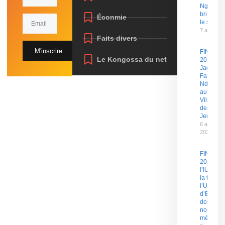
Ngobo E
brise enf
Éconmie
le silenc
7 août 20
Faits divers
M'inscrire
FINAJU
Le Kongossa du net
2026 :
Jacques
Fame
Ndongo
au
Village
des
Jeux
6 août
2026
FINAJU
2026 :
l’IUS pre
la tête,
l’Univers
d’Ebolo
domine 
nombre 
médaille