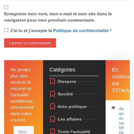
Enregistrer mon nom, mon e-mail et mon site dans le
navigateur pour mon prochain commentaire.
J’ai lu et j’accepte la
Politique de confidentialité
*
Catégories
En
Ne perdez
plus rien,
continu
Diaspora
recevez le
sur
résumé de
237actu
Société
l'actualité
quotidienne,
Actu politique
directement
Après le
dans votre
accusati
du
Les affaires
courriel.
capitaine
Effoudou
Toute l'actualité
Olive