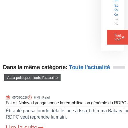
couleurs
face au
KV
Kortrijk
6 août
2026
Tout
voir
Dans la même catégorie:
Toute l'actualité
Actu politique
,
Toute l'actualité
05/08/2026
6 Min Read
Fako : Nalova Lyonga sonne la remobilisation générale du RDPC apr
Ébranlé par sa lourde défaite face à Issa Tchiroma Bakary lor
RDPC veut reprendre la main.
Lire la suite