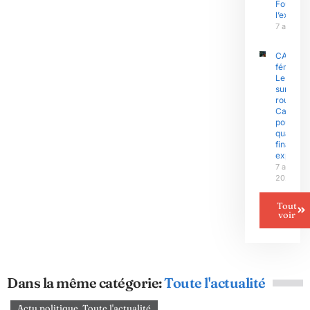
Fouda et
l’exécuti
7 août 2
CAN
féminine 
Le Niger
sur la
route du
Camero
pour un
quart de
finale
explosif
7 août
2026
Tout
voir
Dans la même catégorie:
Toute l'actualité
Actu politique
,
Toute l'actualité