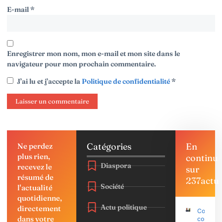
E-mail
*
Enregistrer mon nom, mon e-mail et mon site dans le
navigateur pour mon prochain commentaire.
J’ai lu et j’accepte la
Politique de confidentialité
*
Catégories
En
Ne perdez
plus rien,
continu
Diaspora
recevez le
sur
résumé de
237actu
Société
l'actualité
quotidienne,
Actu politique
directement
Coup d’É
dans votre
contre P