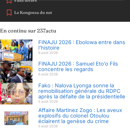
Faits divers
Le Kongossa du net
En continu sur 237actu
FINAJU 2026 : Ebolowa entre dans
l’histoire
6 août 2026
FINAJU 2026 : Samuel Eto’o Fils
concentre les regards
6 août 2026
Fako : Nalova Lyonga sonne la
remobilisation générale du RDPC
après la défaite de la présidentielle
5 août 2026
Affaire Martinez Zogo : Les aveux
explosifs du colonel Otoulou
éclairent la genèse du crime
5 août 2026