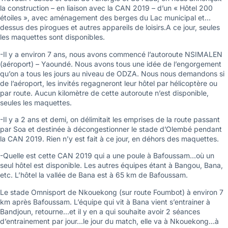
la construction – en liaison avec la CAN 2019 – d’un « Hôtel 200
étoiles », avec aménagement des berges du Lac municipal et…
dessus des pirogues et autres appareils de loisirs.A ce jour, seules
les maquettes sont disponibles.
-Il y a environ 7 ans, nous avons commencé l’autoroute NSIMALEN
(aéroport) – Yaoundé. Nous avons tous une idée de l’engorgement
qu’on a tous les jours au niveau de ODZA. Nous nous demandons si
de l’aéroport, les invités regagneront leur hôtel par hélicoptère ou
par route. Aucun kilomètre de cette autoroute n’est disponible,
seules les maquettes.
-Il y a 2 ans et demi, on délimitait les emprises de la route passant
par Soa et destinée à décongestionner le stade d’Olembé pendant
la CAN 2019. Rien n’y est fait à ce jour, en déhors des maquettes.
-Quelle est cette CAN 2019 qui a une poule à Bafoussam…où un
seul hôtel est disponible. Les autres équipes étant à Bangou, Bana,
etc. L’hôtel la vallée de Bana est à 65 km de Bafoussam.
Le stade Omnisport de Nkouekong (sur route Foumbot) à environ 7
km après Bafoussam. L’équipe qui vit à Bana vient s’entrainer à
Bandjoun, retourne…et il y en a qui souhaite avoir 2 séances
d’entrainement par jour…le jour du match, elle va à Nkouekong…à