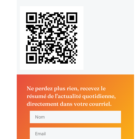
Ne perdez plus rien, recevez le
résumé de l'actualité quotidienne,
directement dans votre courriel.