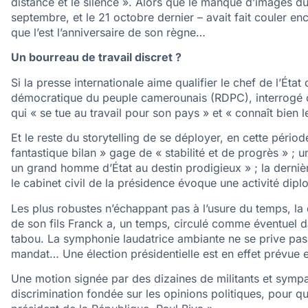
distance et le silence ». Alors que le manque d’images d
septembre, et le 21 octobre dernier – avait fait couler enc
que l’est l’anniversaire de son règne…
Un bourreau de travail discret ?
Si la presse internationale aime qualifier le chef de l’Éta
démocratique du peuple camerounais (RDPC), interrogé c
qui « se tue au travail pour son pays » et « connaît bien l
Et le reste du storytelling de se déployer, en cette périod
fantastique bilan » gage de « stabilité et de progrès » ; u
un grand homme d’État au destin prodigieux » ; la derni
le cabinet civil de la présidence évoque une activité di
Les plus robustes n’échappant pas à l’usure du temps, la qu
de son fils Franck a, un temps, circulé comme éventuel da
tabou. La symphonie laudatrice ambiante ne se prive pas
mandat… Une élection présidentielle est en effet prévue 
Une motion signée par des dizaines de militants et sympa
discrimination fondée sur les opinions politiques, pour qu