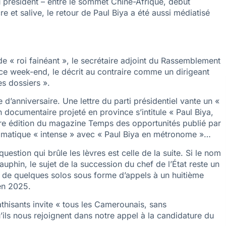
u président – entre le sommet Chine-Afrique, début
re et salive, le retour de Paul Biya a été aussi médiatisé
t de « roi fainéant », le secrétaire adjoint du Rassemblement
e week-end, le décrit au contraire comme un dirigeant
es dossiers ».
e d’anniversaire. Une lettre du parti présidentiel vante un «
n documentaire projeté en province s’intitule « Paul Biya,
ère édition du magazine Temps des opportunités publié par
plomatique « intense » avec « Paul Biya en métronome »…
estion qui brûle les lèvres est celle de la suite. Si le nom
uphin, le sujet de la succession du chef de l’État reste un
 de quelques solos sous forme d’appels à un huitième
en 2025.
thisants invite « tous les Camerounais, sans
’ils nous rejoignent dans notre appel à la candidature du