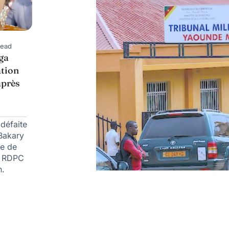
Read
ga
ation
après
 défaite
Bakary
le de
e RDPC
n.