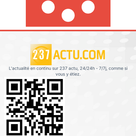
L'actualité en continu sur 237 actu, 24/24h - 7/7j, comme si
vous y étiez.