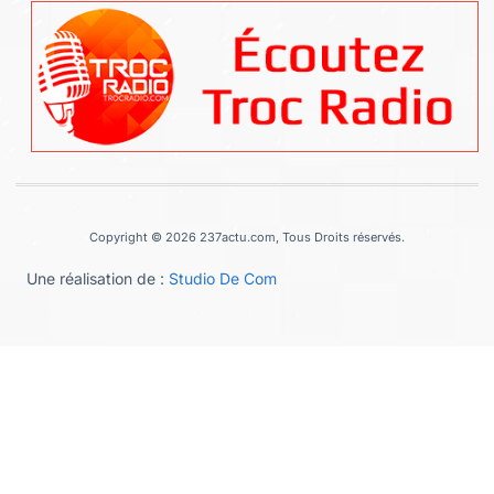
Copyright © 2026 237actu.com, Tous Droits réservés.
Une réalisation de :
Studio De Com