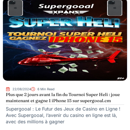
22/08/2024
6 Min Read
Plus que 2 jours avant la fin du Tournoi Super Heli : joue
maintenant et gagne 1 iPhone 15 sur supergooal.cm
Supergooal : Le Futur des Jeux de Casino en Ligne !
Avec Supergooal, l’avenir du casino en ligne est là,
avec des millions à gagner