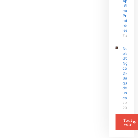
Après
l’éboule
meurtrier
Premier
ministre
réconfor
les sinis
7 août 2
Nouvell
plainte
d’Olive
Ngobo
contre
Didier
Badjeck
qui
dénonce
une «
cabale »
7 août
2026
Tout
voir