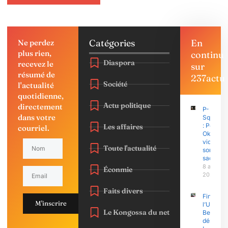
Catégories
En
Ne perdez
plus rien,
continu
Diaspora
recevez le
sur
résumé de
237actu
Société
l'actualité
quotidienne,
Actu politique
directement
P-
dans votre
Square
: Peter
Les affaires
courriel.
Okoye
vide
Toute l'actualité
son
sac
8 août
Éconmie
2026
Faits divers
Finasu 2
M'inscrire
l’Univers
Le Kongossa du net
Bertoua 
démonst