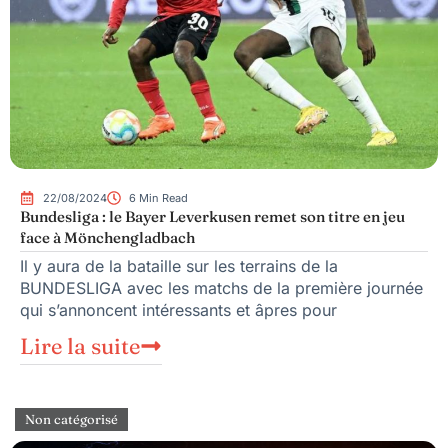
22/08/2024
6 Min Read
Bundesliga : le Bayer Leverkusen remet son titre en jeu
face à Mönchengladbach
Il y aura de la bataille sur les terrains de la
BUNDESLIGA avec les matchs de la première journée
qui s’annoncent intéressants et âpres pour
Lire la suite
Non catégorisé