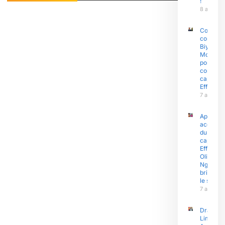
!
8 août 2
Coup d’É
contre P
Biya : Sa
Mohama
porte pla
contre l
capitain
Effoudo
7 août 2
Après le
accusati
du
capitain
Effoudou
Olive
Ngobo E
brise enf
le silenc
7 août 2
Drame à
Limbé :