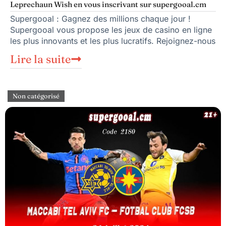
Leprechaun Wish en vous inscrivant sur supergooal.cm
Supergooal : Gagnez des millions chaque jour !
Supergooal vous propose les jeux de casino en ligne
les plus innovants et les plus lucratifs. Rejoignez-nous
Lire la suite
Non catégorisé