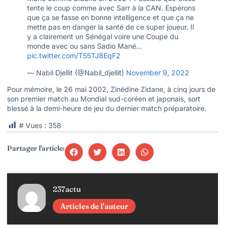
tente le coup comme avec Sarr à la CAN. Espérons
que ça se fasse en bonne intelligence et que ça ne
mette pas en danger la santé de ce super joueur. Il
y a clairement un Sénégal voire une Coupe du
monde avec ou sans Sadio Mané…
pic.twitter.com/T55TJ8EqF2
— Nabil Djellit (@Nabil_djellit)
November 9, 2022
Pour mémoire, le 26 mai 2002, Zinédine Zidane, à cinq jours de
son premier match au Mondial sud-coréen et japonais, sort
blessé à la demi-heure de jeu du dernier match préparatoire.
# Vues :
358
Partager l'article:
237actu
Articles de l'auteur