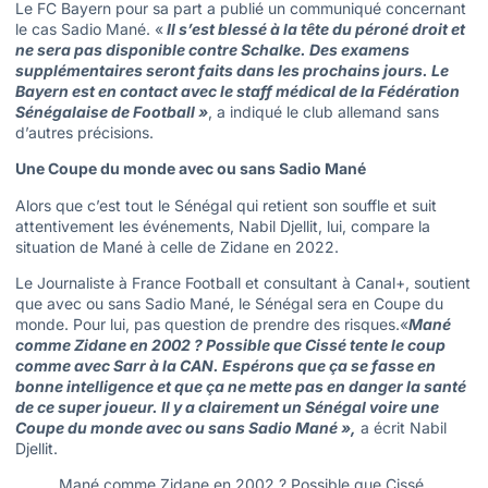
Le FC Bayern pour sa part a publié un communiqué concernant
le cas Sadio Mané. «
Il s’est blessé à la tête du péroné droit et
ne sera pas disponible contre Schalke. Des examens
supplémentaires seront faits dans les prochains jours. Le
Bayern est en contact avec le staff médical de la Fédération
Sénégalaise de Football »
, a indiqué le club allemand sans
d’autres précisions.
Une Coupe du monde avec ou sans Sadio Mané
Alors que c’est tout le Sénégal qui retient son souffle et suit
attentivement les événements, Nabil Djellit, lui, compare la
situation de Mané à celle de Zidane en 2022.
Le Journaliste à France Football et consultant à Canal+, soutient
que avec ou sans Sadio Mané, le Sénégal sera en Coupe du
monde. Pour lui, pas question de prendre des risques.«
Mané
comme Zidane en 2002 ? Possible que Cissé tente le coup
comme avec Sarr à la CAN. Espérons que ça se fasse en
bonne intelligence et que ça ne mette pas en danger la santé
de ce super joueur. Il y a clairement un Sénégal voire une
Coupe du monde avec ou sans Sadio Mané »,
a écrit Nabil
Djellit.
Mané comme Zidane en 2002 ? Possible que Cissé