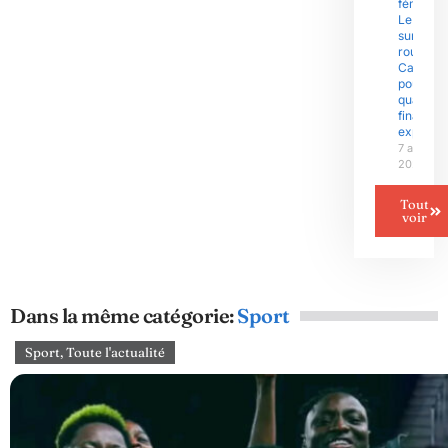
féminine 
Le Niger
sur la
route du
Camero
pour un
quart de
finale
explosif
7 août
2026
Tout
voir
Dans la même catégorie:
Sport
Sport
,
Toute l'actualité