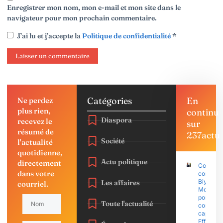
Enregistrer mon nom, mon e-mail et mon site dans le
navigateur pour mon prochain commentaire.
J’ai lu et j’accepte la
Politique de confidentialité
*
Catégories
En
Ne perdez
plus rien,
continu
Diaspora
recevez le
sur
résumé de
237actu
Société
l'actualité
quotidienne,
Actu politique
directement
Coup d’É
dans votre
contre P
Biya : Sa
Les affaires
courriel.
Mohama
porte pla
Toute l'actualité
contre l
capitain
Effoudo