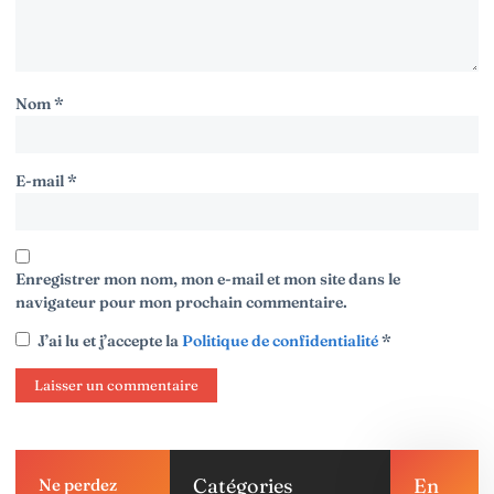
Nom
*
E-mail
*
Enregistrer mon nom, mon e-mail et mon site dans le
navigateur pour mon prochain commentaire.
J’ai lu et j’accepte la
Politique de confidentialité
*
Catégories
En
Ne perdez