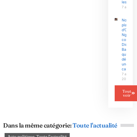
les sinis
7 août 2
Nouvell
plainte
d’Olive
Ngobo
contre
Didier
Badjeck
qui
dénonce
une «
cabale »
7 août
2026
Tout
voir
Dans la même catégorie:
Toute l'actualité
Actu politique
,
Toute l'actualité