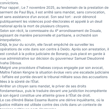
convictions.
Pour rappel ; Le 7 novembre 2025, au lendemain de la prestation de
serment de Paul Biya, il est arrêté sans mandat, sans convocation,
et sans assistance d’un avocat. Son seul tort : avoir dénoncé
publiquement les violences post-électorales et appelé à un deuil
national après la mort de plusieurs citoyens.
Selon son récit, la commissaire du 4ᵉ arrondissement de Douala,
agissant de manière personnelle et partisane, a orchestré son
interpellation.
Déjà, le jour du scrutin, elle l’avait empêché de surveiller les
opérations de vote dans son centre à Deido. Après son arrestation, il
est conduit à la police judiciaire de Bonanjo, puis placé en garde à
vue administrative sur décision du gouverneur Samuel Dieudonné
Ivaha Diboua.
Malgré une procédure d’habeas corpus engagée par son avocat,
Maître Fabien Kengne la situation évolue vers une escalade judiciaire
: l’affaire est portée devant le tribunal militaire sous des accusations
liées à la sûreté de l’État.
Arrêter un citoyen sans mandat, le priver de ses droits
fondamentaux, puis le traduire devant une juridiction incompétente
à son égard constitue une atteinte grave à l’État de droit.
Le cas d’André Blaise Essama illustre une dérive inquiétante, où la
justice militaire est utilisée contre des civils dans un contexte de