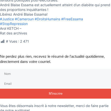
tensions politiques post-électorales.
André Blaise Essama est actuellement atteint d’un diabète qui prend
des proportions inquiétantes !
Libérez André Blaise Essama!
#Justice
#Cameroun
#DroitsHumains
#FreeEssama
#StopRepression
Arol KETCH –
Rat des archives
# Vues :
2 471
Ne perdez plus rien, recevez le résumé de l'actualité quotidienne,
directement dans votre courriel.
M'inscrire
Vous êtes désormais inscrit à notre newsletter, merci de faire partie
de notre auditoire!