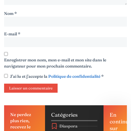
Nom
*
E-mail
*
Enregistrer mon nom, mon e-mail et mon site dans le
navigateur pour mon prochain commentaire.
J’ai lu et j’accepte la
Politique de confidentialité
*
Catégories
En
Ne perdez
plus rien,
continu
Diaspora
recevez le
sur