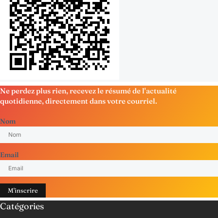
Ne perdez plus rien, recevez le résumé de l'actualité
quotidienne, directement dans votre courriel.
Nom
Email
M'inscrire
Catégories