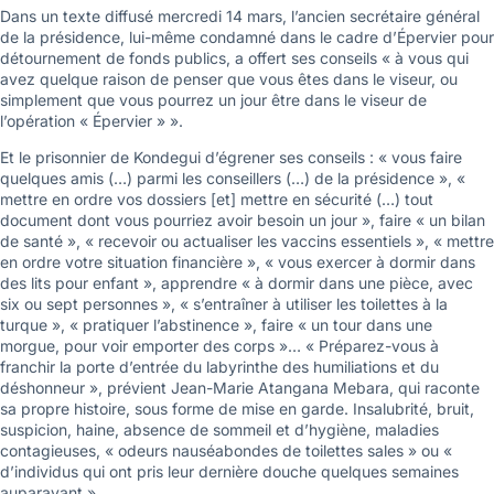
Dans un texte diffusé mercredi 14 mars, l’ancien secrétaire général
de la présidence, lui-même condamné dans le cadre d’Épervier pour
détournement de fonds publics, a offert ses conseils « à vous qui
avez quelque raison de penser que vous êtes dans le viseur, ou
simplement que vous pourrez un jour être dans le viseur de
l’opération « Épervier » ».
Et le prisonnier de Kondegui d’égrener ses conseils : « vous faire
quelques amis (…) parmi les conseillers (…) de la présidence », «
mettre en ordre vos dossiers [et] mettre en sécurité (…) tout
document dont vous pourriez avoir besoin un jour », faire « un bilan
de santé », « recevoir ou actualiser les vaccins essentiels », « mettre
en ordre votre situation financière », « vous exercer à dormir dans
des lits pour enfant », apprendre « à dormir dans une pièce, avec
six ou sept personnes », « s’entraîner à utiliser les toilettes à la
turque », « pratiquer l’abstinence », faire « un tour dans une
morgue, pour voir emporter des corps »… « Préparez-vous à
franchir la porte d’entrée du labyrinthe des humiliations et du
déshonneur », prévient Jean-Marie Atangana Mebara, qui raconte
sa propre histoire, sous forme de mise en garde. Insalubrité, bruit,
suspicion, haine, absence de sommeil et d’hygiène, maladies
contagieuses, « odeurs nauséabondes de toilettes sales » ou «
d’individus qui ont pris leur dernière douche quelques semaines
auparavant »…