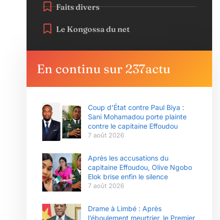
Faits divers
Le Kongossa du net
En continu sur 237actu
Coup d’État contre Paul Biya :
Sani Mohamadou porte plainte
contre le capitaine Effoudou
7 août 2026
Après les accusations du
capitaine Effoudou, Olive Ngobo
Elok brise enfin le silence
7 août 2026
Drame à Limbé : Après
l’éboulement meurtrier, le Premier