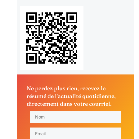
Ne perdez plus rien, recevez le
résumé de l'actualité quotidienne,
directement dans votre courriel.