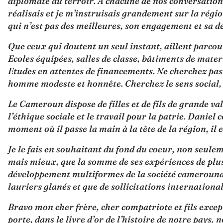
diplomate du terroir. A chacune de nos conversations
réalisais et je m’instruisais grandement sur la région
qui n’est pas des meilleures, son engagement et sa d
Que ceux qui doutent un seul instant, aillent parcou
Ecoles équipées, salles de classe, bâtiments de mate
Etudes en attentes de financements. Ne cherchez pas 
homme modeste et honnête. Cherchez le sens social, 
Le Cameroun dispose de filles et de fils de grande va
l’éthique sociale et le travail pour la patrie. Danie
moment où il passe la main à la tête de la région, il
Je le fais en souhaitant du fond du coeur, non seule
mais mieux, que la somme de ses expériences de plus
développement multiformes de la société camerounais
lauriers glanés et que de sollicitations internation
Bravo mon cher frère, cher compatriote et fils except
porte, dans le livre d’or de l’histoire de notre pays,