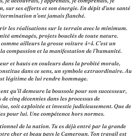
, je découvrais, j’apprenais, je comprenais, je
, sur ses efforts et son énergie. En dépit d’une santé
étermination n’ont jamais flanché.
rir les réalisations sur le terrain avec le minimum.
rnité aménagés, projets bouclés de toute nature.
comme ailleurs la grosse voiture 4×4. C’est un
la compassion et la manifestation de l’humanité.
leur et hauts en couleurs dans la probité morale,
l constitue dans ce sens, un symbole extraordinaire. Au
 est légitime de lui rendre hommage.
ment qu’il demeure la boussole pour son successeur,
 de cinq décennies dans les processus de
e, soit exploitée et investie judicieusement. Que de
ales pour lui. Une compétence hors normes.
ionnel de la nation. Tu es déjà entré par la grande
 notre cher et beau pays le Cameroun. Ton travail est