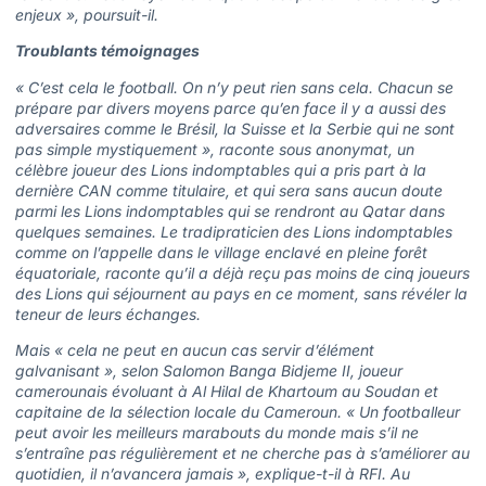
enjeux », poursuit-il.
Troublants témoignages
« C’est cela le football. On n’y peut rien sans cela. Chacun se
prépare par divers moyens parce qu’en face il y a aussi des
adversaires comme le Brésil, la Suisse et la Serbie qui ne sont
pas simple mystiquement », raconte sous anonymat, un
célèbre joueur des Lions indomptables qui a pris part à la
dernière CAN comme titulaire, et qui sera sans aucun doute
parmi les Lions indomptables qui se rendront au Qatar dans
quelques semaines. Le tradipraticien des Lions indomptables
comme on l’appelle dans le village enclavé en pleine forêt
équatoriale, raconte qu’il a déjà reçu pas moins de cinq joueurs
des Lions qui séjournent au pays en ce moment, sans révéler la
teneur de leurs échanges.
Mais « cela ne peut en aucun cas servir d’élément
galvanisant », selon Salomon Banga Bidjeme II, joueur
camerounais évoluant à Al Hilal de Khartoum au Soudan et
capitaine de la sélection locale du Cameroun. « Un footballeur
peut avoir les meilleurs marabouts du monde mais s’il ne
s’entraîne pas régulièrement et ne cherche pas à s’améliorer au
quotidien, il n’avancera jamais », explique-t-il à RFI. Au