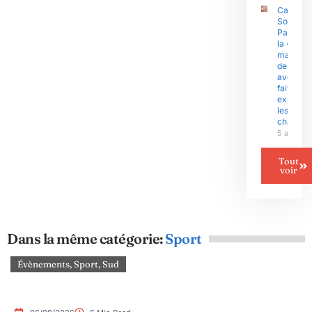
Camerou
Sous l’èr
Paul Biy
la «
malédict
des
avenants
fait
exploser
les gran
chantier
5 août 2
Tout
voir
Dans la même catégorie:
Sport
Évènements
,
Sport
,
Sud