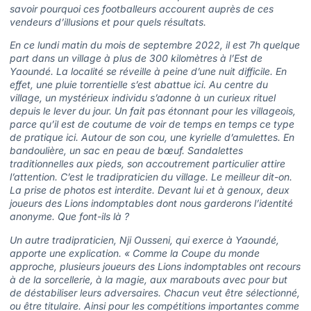
savoir pourquoi ces footballeurs accourent auprès de ces
vendeurs d’illusions et pour quels résultats.
En ce lundi matin du mois de septembre 2022, il est 7h quelque
part dans un village à plus de 300 kilomètres à l’Est de
Yaoundé. La localité se réveille à peine d’une nuit difficile. En
effet, une pluie torrentielle s’est abattue ici. Au centre du
village, un mystérieux individu s’adonne à un curieux rituel
depuis le lever du jour. Un fait pas étonnant pour les villageois,
parce qu’il est de coutume de voir de temps en temps ce type
de pratique ici. Autour de son cou, une kyrielle d’amulettes. En
bandoulière, un sac en peau de bœuf. Sandalettes
traditionnelles aux pieds, son accoutrement particulier attire
l’attention. C’est le tradipraticien du village. Le meilleur dit-on.
La prise de photos est interdite. Devant lui et à genoux, deux
joueurs des Lions indomptables dont nous garderons l’identité
anonyme. Que font-ils là ?
Un autre tradipraticien, Nji Ousseni, qui exerce à Yaoundé,
apporte une explication. « Comme la Coupe du monde
approche, plusieurs joueurs des Lions indomptables ont recours
à de la sorcellerie, à la magie, aux marabouts avec pour but
de déstabiliser leurs adversaires. Chacun veut être sélectionné,
ou être titulaire. Ainsi pour les compétitions importantes comme