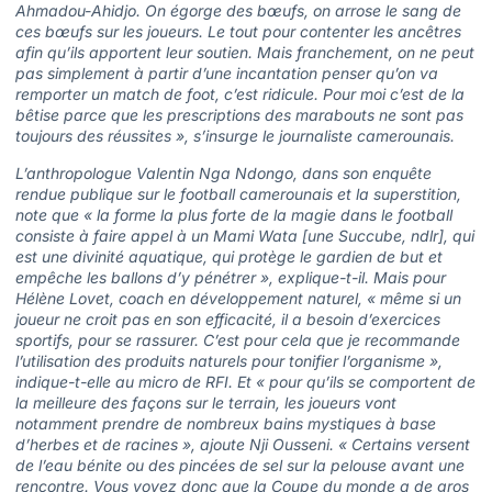
Ahmadou-Ahidjo. On égorge des bœufs, on arrose le sang de
ces bœufs sur les joueurs. Le tout pour contenter les ancêtres
afin qu’ils apportent leur soutien. Mais franchement, on ne peut
pas simplement à partir d’une incantation penser qu’on va
remporter un match de foot, c’est ridicule. Pour moi c’est de la
bêtise parce que les prescriptions des marabouts ne sont pas
toujours des réussites », s’insurge le journaliste camerounais.
L’anthropologue Valentin Nga Ndongo, dans son enquête
rendue publique sur le football camerounais et la superstition,
note que « la forme la plus forte de la magie dans le football
consiste à faire appel à un Mami Wata [une Succube, ndlr], qui
est une divinité aquatique, qui protège le gardien de but et
empêche les ballons d’y pénétrer », explique-t-il. Mais pour
Hélène Lovet, coach en développement naturel, « même si un
joueur ne croit pas en son efficacité, il a besoin d’exercices
sportifs, pour se rassurer. C’est pour cela que je recommande
l’utilisation des produits naturels pour tonifier l’organisme »,
indique-t-elle au micro de RFI. Et « pour qu’ils se comportent de
la meilleure des façons sur le terrain, les joueurs vont
notamment prendre de nombreux bains mystiques à base
d’herbes et de racines », ajoute Nji Ousseni. « Certains versent
de l’eau bénite ou des pincées de sel sur la pelouse avant une
rencontre. Vous voyez donc que la Coupe du monde a de gros