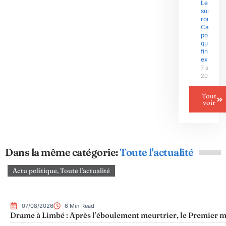
Le Niger
sur la
route du
Camero
pour un
quart de
finale
explosif
7 août
2026
Tout
voir
Dans la même catégorie:
Toute l'actualité
Actu politique
,
Toute l'actualité
07/08/2026
6 Min Read
Drame à Limbé : Après l’éboulement meurtrier, le Premier mi