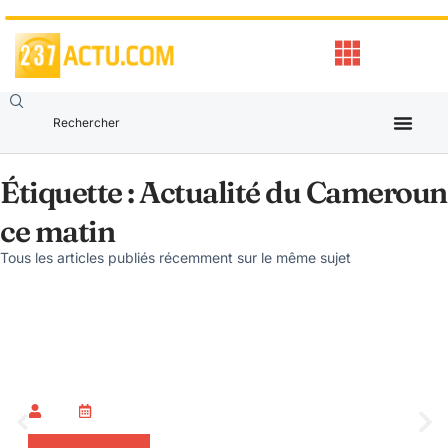
Étiquette : Actualité du Cameroun
ce matin
Tous les articles publiés récemment sur le même sujet
Actu politique
,
Toute l'actualité
Fako : Nalova Lyonga sonne la remobilisation
générale du RDPC après la défaite de la
présidentielle
OLBIF
août 5, 2026