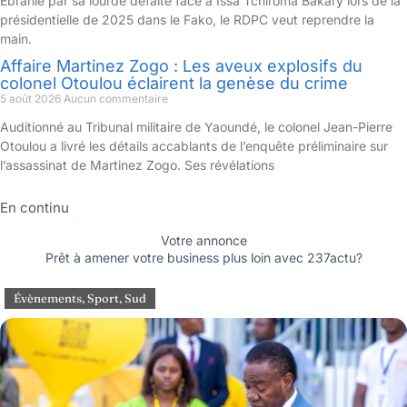
Ébranlé par sa lourde défaite face à Issa Tchiroma Bakary lors de la
présidentielle de 2025 dans le Fako, le RDPC veut reprendre la
main.
Affaire Martinez Zogo : Les aveux explosifs du
colonel Otoulou éclairent la genèse du crime
5 août 2026
Aucun commentaire
Auditionné au Tribunal militaire de Yaoundé, le colonel Jean-Pierre
Otoulou a livré les détails accablants de l’enquête préliminaire sur
l’assassinat de Martinez Zogo. Ses révélations
En continu
Votre annonce
Prêt à amener votre business plus loin avec 237actu?
Évènements
,
Sport
,
Sud