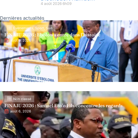
4 août 2026
6h09
Dernières actualités
Évènements
,
Sport
,
Sud
FINAJU 2026 : Ebolowa entre dans l’histoire
août 6, 2026
Non classé
FINAJU 2026 : Samuel Eto’o Fils concentre les regards
août 6, 2026