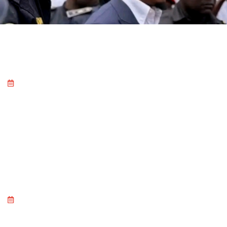
Actu politique
,
Toute l'actualité
Fako : Nalova Lyonga sonne la remobilisation générale du
RDPC après la défaite de la présidentielle
août 5, 2026
L'info sur les faits de société
,
Toute l'actualité
Affaire Martinez Zogo : Les aveux explosifs du colonel
Otoulou éclairent la genèse du crime
août 5, 2026