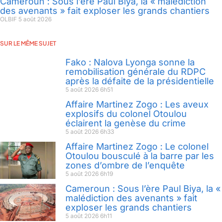
Cameroun : Sous l’ère Paul Biya, la « malédiction
des avenants » fait exploser les grands chantiers
OLBIF
5 août 2026
SUR LE MÊME SUJET
Fako : Nalova Lyonga sonne la
remobilisation générale du RDPC
après la défaite de la présidentielle
5 août 2026
6h51
Affaire Martinez Zogo : Les aveux
explosifs du colonel Otoulou
éclairent la genèse du crime
5 août 2026
6h33
Affaire Martinez Zogo : Le colonel
Otoulou bousculé à la barre par les
zones d’ombre de l’enquête
5 août 2026
6h19
Cameroun : Sous l’ère Paul Biya, la «
malédiction des avenants » fait
exploser les grands chantiers
5 août 2026
6h11