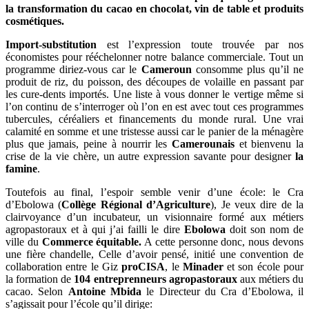
la transformation du cacao en chocolat, vin de table et produits
cosmétiques.
Import-substitution
est l’expression toute trouvée par nos
économistes pour rééchelonner notre balance commerciale. Tout un
programme diriez-vous car le
Cameroun
consomme plus qu’il ne
produit de riz, du poisson, des découpes de volaille en passant par
les cure-dents importés. Une liste à vous donner le vertige même si
l’on continu de s’interroger où l’on en est avec tout ces programmes
tubercules, céréaliers et financements du monde rural. Une vrai
calamité en somme et une tristesse aussi car le panier de la ménagère
plus que jamais, peine à nourrir les
Camerounais
et bienvenu la
crise de la vie chère, un autre expression savante pour designer
la
famine
.
Toutefois au final, l’espoir semble venir d’une école: le Cra
d’Ebolowa (
Collège Régional d’Agriculture
), Je veux dire de la
clairvoyance d’un incubateur, un visionnaire formé aux métiers
agropastoraux et à qui j’ai failli le dire
Ebolowa
doit son nom de
ville du
Commerce équitable.
A cette personne donc, nous devons
une fière chandelle, Celle d’avoir pensé, initié une convention de
collaboration entre le Giz
proCISA
, le
Minader
et son école pour
la formation de
104 entreprenneurs agropastoraux
aux métiers du
cacao. Selon
Antoine Mbida
le Directeur du Cra d’Ebolowa, il
s’agissait pour l’école qu’il dirige: