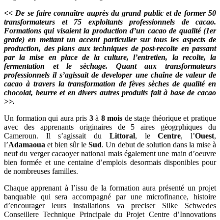
<< De se faire connaître auprès du grand public et de former 50
transformateurs et 75 exploitants professionnels de cacao.
Formations qui visaient la production d’un cacao de qualité (1er
grade) en mettant un accent particulier sur tous les aspects de
production, des plans aux techniques de post-recolte en passant
par la mise en place de la culture, l’entretien, la recolte, la
fermentation et le sèchage. Quant aux transformateurs
professionnels il s’agissait de developer une chaîne de valeur de
cacao à travers la transformation de fèves sèches de qualité en
chocolat, beurre et en divers autres produits fait à base de cacao
>>.
Un formation qui aura pris
3
à
8 mois
de stage théorique et pratique
avec des apprenants originaires de 5 aires géogrphiques du
Cameroun. Il s’agissait du
Littoral
, le
Centre
, l’
Ouest
,
l’
Adamaoua
et bien sûr le
Sud
. Un debut de solution dans la mise à
neuf du verger cacaoyer national mais également une main d’oeuvre
bien formée et une centaine d’emplois desormais disponibles pour
de nombreuses familles.
Chaque apprenant à l’issu de la formation aura présenté un projet
banquable qui sera accompagné par une microfinance, histoire
d’encourager leurs installations va preciser Silke Schwedes
Conseillere Technique Principale du Projet Centre d’Innovations