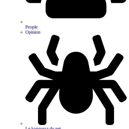
People
Opinion
Le kongossa du net