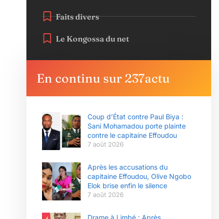
Faits divers
Le Kongossa du net
En continu sur 237actu
Coup d’État contre Paul Biya :
Sani Mohamadou porte plainte
contre le capitaine Effoudou
7 août 2026
Après les accusations du
capitaine Effoudou, Olive Ngobo
Elok brise enfin le silence
7 août 2026
Drame à Limbé : Après