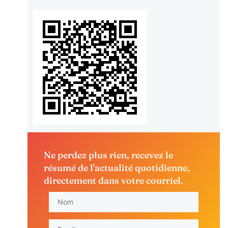
Ne perdez plus rien, recevez le
résumé de l'actualité quotidienne,
directement dans votre courriel.