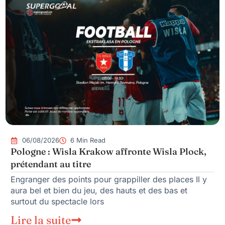
06/08/2026
6 Min Read
Pologne : Wisla Krakow affronte Wisla Plock,
prétendant au titre
Engranger des points pour grappiller des places Il y
aura bel et bien du jeu, des hauts et des bas et
surtout du spectacle lors
Lire la suite