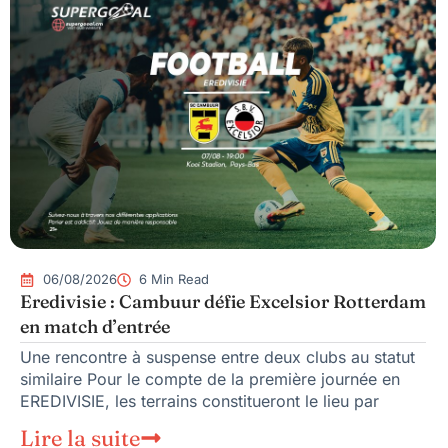
06/08/2026
6 Min Read
Eredivisie : Cambuur défie Excelsior Rotterdam
en match d’entrée
Une rencontre à suspense entre deux clubs au statut
similaire Pour le compte de la première journée en
EREDIVISIE, les terrains constitueront le lieu par
Lire la suite