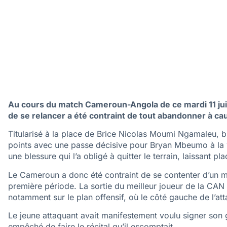
Au cours du match Cameroun-Angola de ce mardi 11 juin
de se relancer a été contraint de tout abandonner à ca
Titularisé à la place de Brice Nicolas Moumi Ngamaleu, 
points avec une passe décisive pour Bryan Mbeumo à la 1
une blessure qui l’a obligé à quitter le terrain, laissant p
Le Cameroun a donc été contraint de se contenter d’un ma
première période. La sortie du meilleur joueur de la CAN
notamment sur le plan offensif, où le côté gauche de l’att
Le jeune attaquant avait manifestement voulu signer son g
empêché de faire le récital qu’il escomptait.