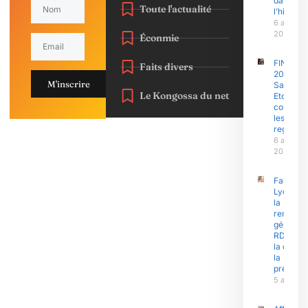
dans
Toute l'actualité
l’histoire
6 août
2026
Éconmie
FINAJU
Faits divers
2026 :
M'inscrire
Samuel
Le Kongossa du net
Eto’o Fils
concent
les
regards
6 août
2026
Fako : N
Lyonga 
la
remobili
générale
RDPC ap
la défait
la
président
5 août 2