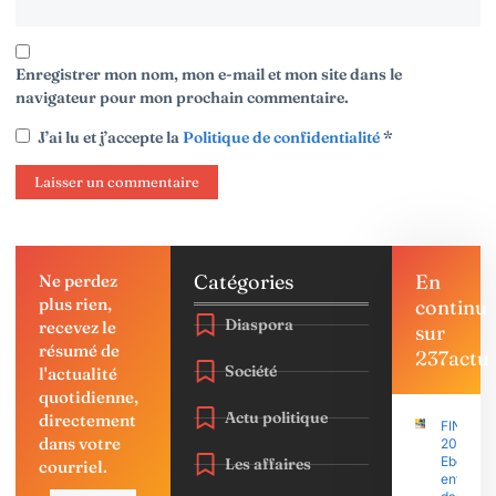
Enregistrer mon nom, mon e-mail et mon site dans le
navigateur pour mon prochain commentaire.
J’ai lu et j’accepte la
Politique de confidentialité
*
Catégories
En
Ne perdez
plus rien,
continu
Diaspora
recevez le
sur
résumé de
237actu
Société
l'actualité
quotidienne,
Actu politique
directement
FINAJU
dans votre
2026 :
Ebolowa
Les affaires
courriel.
entre