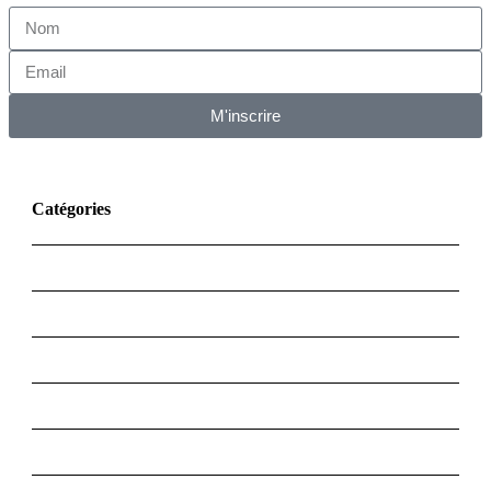
M'inscrire
Catégories
Diaspora
Société
Actu politique
Les affaires
Toute l'actualité
Éconmie