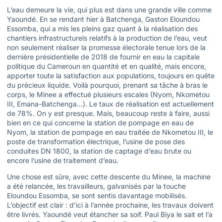
L’eau demeure la vie, qui plus est dans une grande ville comme
Yaoundé. En se rendant hier à Batchenga, Gaston Eloundou
Essomba, qui a mis les pleins gaz quant à la réalisation des
chantiers infrastructurels relatifs à la production de l’eau, veut
non seulement réaliser la promesse électorale tenue lors de la
dernière présidentielle de 2018 de fournir en eau la capitale
politique du Cameroun en quantité et en qualité, mais encore,
apporter toute la satisfaction aux populations, toujours en quête
du précieux liquide. Voilà pourquoi, prenant sa tâche à bras le
corps, le Minee a effectué plusieurs escales (Nyom, Nkometou
III, Emana-Batchenga…). Le taux de réalisation est actuellement
de 78%. On y est presque. Mais, beaucoup reste à faire, aussi
bien en ce qui concerne la station de pompage en eau de
Nyom, la station de pompage en eau traitée de Nkometou III, le
poste de transformation électrique, l’usine de pose des
conduites DN 1800, la station de captage d’eau brute ou
encore l’usine de traitement d’eau.
Une chose est sûre, avec cette descente du Minee, la machine
a été relancée, les travailleurs, galvanisés par la touche
Eloundou Essomba, se sont sentis davantage mobilisés.
L’objectif est clair : d’ici à l’année prochaine, les travaux doivent
être livrés. Yaoundé veut étancher sa soif. Paul Biya le sait et l’a