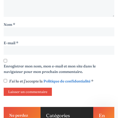
Nom
*
E-mail
*
Enregistrer mon nom, mon e-mail et mon site dans le
navigateur pour mon prochain commentaire.
J’ai lu et j’accepte la
Politique de confidentialité
*
Catégories
En
Ne perdez