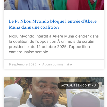
Le Pr Nkou Mvondo bloque l’entrée d’Akere
Muna dans une coalition
Nkou Mvondo interdit à Akere Muna d’entrer dans
la coalition de l’opposition À un mois du scrutin
présidentiel du 12 octobre 2025, l’opposition
camerounaise semble
9 septembre 2025
Aucun commentaire
ACTUALITÉ EN CONTINU