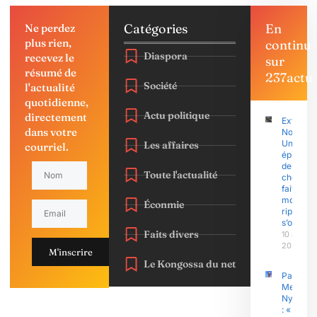
Catégories
En
Ne perdez
plus rien,
continu
Diaspora
recevez le
sur
résumé de
237actu
Société
l'actualité
quotidienne,
Actu politique
directement
Extrême
dans votre
Nord :
Une
Les affaires
courriel.
épidémi
de
Toute l'actualité
choléra
fait 28
morts, la
Éconmie
riposte
s’organi
Faits divers
10 août
2026
M'inscrire
Le Kongossa du net
Pascal
Messan
Nyamdi
: « Dans