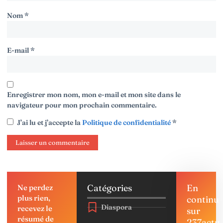
Nom
*
E-mail
*
Enregistrer mon nom, mon e-mail et mon site dans le
navigateur pour mon prochain commentaire.
J’ai lu et j’accepte la
Politique de confidentialité
*
Catégories
En
Ne perdez
plus rien,
continu
Diaspora
recevez le
sur
résumé de
237actu