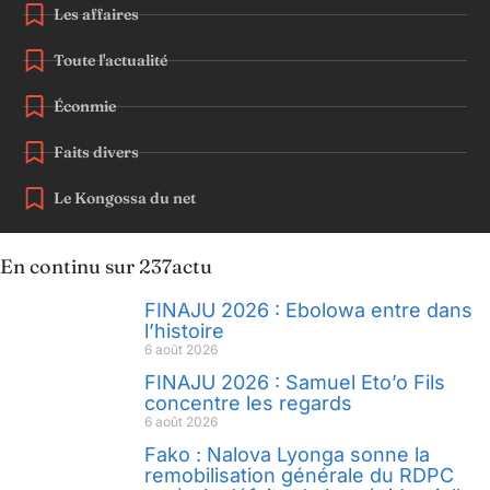
Les affaires
Toute l'actualité
Éconmie
Faits divers
Le Kongossa du net
En continu sur 237actu
FINAJU 2026 : Ebolowa entre dans
l’histoire
6 août 2026
FINAJU 2026 : Samuel Eto’o Fils
concentre les regards
6 août 2026
Fako : Nalova Lyonga sonne la
remobilisation générale du RDPC