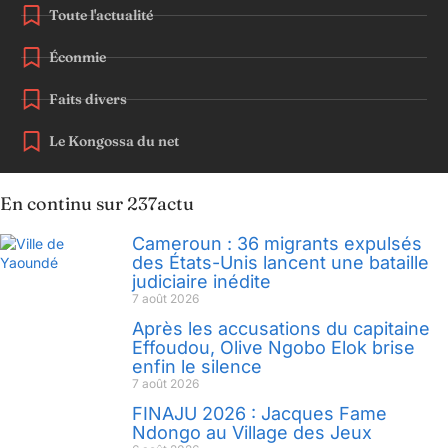
Toute l'actualité
Éconmie
Faits divers
Le Kongossa du net
En continu sur 237actu
Cameroun : 36 migrants expulsés
des États-Unis lancent une bataille
judiciaire inédite
7 août 2026
Après les accusations du capitaine
Effoudou, Olive Ngobo Elok brise
enfin le silence
7 août 2026
FINAJU 2026 : Jacques Fame
Ndongo au Village des Jeux