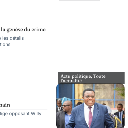
 la genèse du crime
 les détails
tions
Actu politique
,
Toute
l'actualité
chain
itige opposant Willy