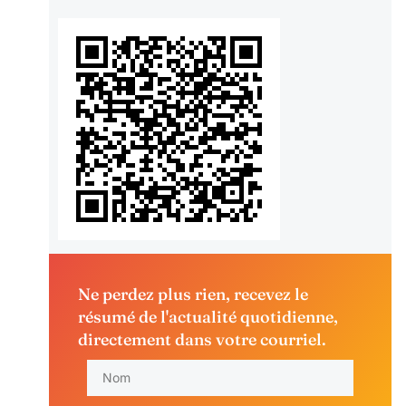
Ne perdez plus rien, recevez le
résumé de l'actualité quotidienne,
directement dans votre courriel.