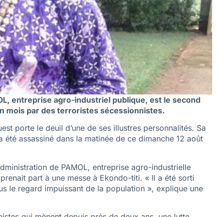
L, entreprise agro-industriel publique, est le second
’un mois par des terroristes sécessionnistes.
st porte le deuil d’une de ses illustres personnalités. Sa
a été assassiné dans la matinée de ce dimanche 12 août
administration de PAMOL, entreprise agro-industrielle
renait part à une messe à Ekondo-titi. « Il a été sorti
ous le regard impuissant de la population », explique une
nistes qui mènent depuis près de deux ans, une lutte