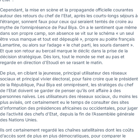
Cependant, la mise en scène et la propagande officielle courantes
autour des retours du chef de l’Etat, après les courts-longs séjours à
l’étranger, sonnent faux pour ceux qui seraient tentés de croire au
mythe de l’omniprésence de Paul Biya. On a le sentiment que même
dans son propre camp, son absence se vit sur le schéma « un seul
être vous manque et tout est dépeuplé », propre au poète français
Lamartine, ou alors sur l’adage « le chat parti, les souris dansent ».
Et que son retour au bercail marque le déclic dans la prise de la
décision stratégique. Dès lors, tout le monde se met au pas et
regarde en direction d’Etoudi en se rasant le matin.
De plus, en ciblant la jeunesse, principal utilisateur des réseaux
sociaux et principal vivier électoral, pour faire croire que le président
de la République, Paul Biya est omniprésent, les stratèges du chef
de l’Etat doivent se garder de penser qu’ils ont affaire à des
personnes naïves. Les utilisateurs des réseaux sociaux, du moins les
plus avisés, ont certainement eu le temps de consulter des sites
d’information des présidences africaines ou occidentales, pour juger
de l’activité des chefs d’Etat, depuis la fin de l’Assemblée générale
des Nations Unies.
Ils ont certainement regardé les chaînes satellitaires dont les coûts
d’accès sont de plus en plus démocratiques, pour comparer le