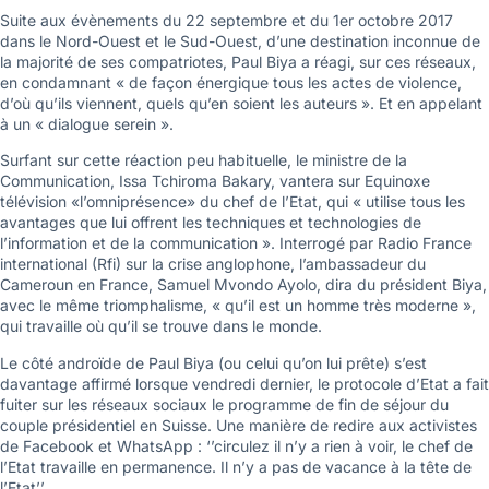
Suite aux évènements du 22 septembre et du 1er octobre 2017
dans le Nord-Ouest et le Sud-Ouest, d’une destination inconnue de
la majorité de ses compatriotes, Paul Biya a réagi, sur ces réseaux,
en condamnant « de façon énergique tous les actes de violence,
d’où qu’ils viennent, quels qu’en soient les auteurs ». Et en appelant
à un « dialogue serein ».
Surfant sur cette réaction peu habituelle, le ministre de la
Communication, Issa Tchiroma Bakary, vantera sur Equinoxe
télévision «l’omniprésence» du chef de l’Etat, qui « utilise tous les
avantages que lui offrent les techniques et technologies de
l’information et de la communication ». Interrogé par Radio France
international (Rfi) sur la crise anglophone, l’ambassadeur du
Cameroun en France, Samuel Mvondo Ayolo, dira du président Biya,
avec le même triomphalisme, « qu’il est un homme très moderne »,
qui travaille où qu’il se trouve dans le monde.
Le côté androïde de Paul Biya (ou celui qu’on lui prête) s’est
davantage affirmé lorsque vendredi dernier, le protocole d’Etat a fait
fuiter sur les réseaux sociaux le programme de fin de séjour du
couple présidentiel en Suisse. Une manière de redire aux activistes
de Facebook et WhatsApp : ‘’circulez il n’y a rien à voir, le chef de
l’Etat travaille en permanence. Il n’y a pas de vacance à la tête de
l’Etat’’.