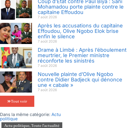
Coup d’État contre Paul Biya : Sani
Mohamadou porte plainte contre le
capitaine Effoudou
7 août 2026
Après les accusations du capitaine
Effoudou, Olive Ngobo Elok brise
enfin le silence
7 août 2026
Drame à Limbé : Après l’éboulement
meurtrier, le Premier ministre
réconforte les sinistrés
7 août 2026
Nouvelle plainte d’Olive Ngobo
contre Didier Badjeck qui dénonce
une « cabale »
7 août 2026
Tout voir
Dans la même catégorie:
Actu
politique
Actu politique
,
Toute l'actualité