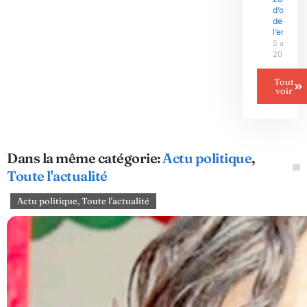
d’ombre
de
l’enquêt
5 août
2026
Tout
voir
Dans la même catégorie:
Actu politique
,
Toute l'actualité
Actu politique
,
Toute l'actualité