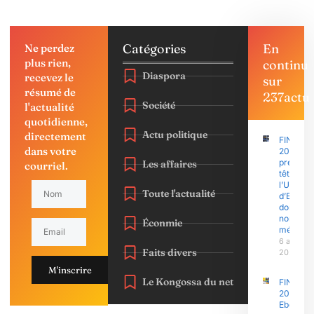
Catégories
En
Ne perdez
plus rien,
continu
Diaspora
recevez le
sur
résumé de
237actu
Société
l'actualité
quotidienne,
Actu politique
directement
FINAJU
dans votre
2026 : l’
prend la
Les affaires
courriel.
tête,
l’Univers
Toute l'actualité
d’Ebolo
domine 
nombre 
Éconmie
médaille
6 août
Faits divers
2026
M'inscrire
Le Kongossa du net
FINAJU
2026 :
Ebolowa