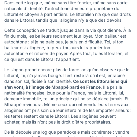
Dans cette logique, même sans titre foncier, même sans carte
nationale d’identité, l’autochtone demeure propriétaire du
Littoral et citoyen à part entière. Le littoralien n’a que des droits
dans le Littoral, tandis que l’allogène n’y a que des devoirs.
Cette conception se traduit jusque dans la vie quotidienne. À la
fin du mois, les bailleurs réclament leur loyer. Mon bailleur est
autochtone : si je ne paie pas, je suis en difficulté. Toi, si ton
bailleur est allogène, tu peux toujours lui rappeler ton
autochtonie et refuser de payer. Après tout, tu es littoralien, et
ce qui est dans le Littoral t’appartient.
Le slogan prend encore plus de force lorsqu’on observe que le
Littoral, lui, n’a jamais bougé. Il est resté là où il est, enraciné
dans son sol, fidèle à son identité.
Ce sont les littoraliens qui
s’en vont, à l’image de Mbappé parti en France
. Il a pris la
nationalité française, joue pour la France, mais le Littoral, lui,
demeure immobile, tel un principe qui ne se déplace jamais. Et
Mbappé reviendra. Même ceux qui ont vendu leurs terres aux
allogènes ont pris soin de leur interdire de les emporter ailleurs :
les terres restent dans le Littoral. Les allogènes peuvent
acheter, mais ils n’ont pas le droit d’être propriétaires.
De là découle une logique paradoxale mais cohérente : vendre