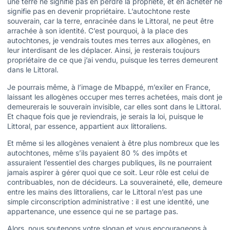
une terre ne signifie pas en perdre la propriété, et en acheter ne
signifie pas en devenir propriétaire. L’autochtone reste
souverain, car la terre, enracinée dans le Littoral, ne peut être
arrachée à son identité. C’est pourquoi, à la place des
autochtones, je vendrais toutes mes terres aux allogènes, en
leur interdisant de les déplacer. Ainsi, je resterais toujours
propriétaire de ce que j’ai vendu, puisque les terres demeurent
dans le Littoral.
Je pourrais même, à l’image de Mbappé, m’exiler en France,
laissant les allogènes occuper mes terres achetées, mais dont je
demeurerais le souverain invisible, car elles sont dans le Littoral.
Et chaque fois que je reviendrais, je serais la loi, puisque le
Littoral, par essence, appartient aux littoraliens.
Et même si les allogènes venaient à être plus nombreux que les
autochtones, même s’ils payaient 80 % des impôts et
assuraient l’essentiel des charges publiques, ils ne pourraient
jamais aspirer à gérer quoi que ce soit. Leur rôle est celui de
contribuables, non de décideurs. La souveraineté, elle, demeure
entre les mains des littoraliens, car le Littoral n’est pas une
simple circonscription administrative : il est une identité, une
appartenance, une essence qui ne se partage pas.
Alors, nous soutenons votre slogan et vous encourageons à