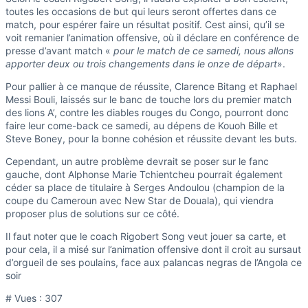
toutes les occasions de but qui leurs seront offertes dans ce
match, pour espérer faire un résultat positif. Cest ainsi, qu’il se
voit remanier l’animation offensive, où il déclare en conférence de
presse d’avant match «
pour le match de ce samedi, nous allons
apporter deux ou trois changements dans le onze de départ
».
Pour pallier à ce manque de réussite, Clarence Bitang et Raphael
Messi Bouli, laissés sur le banc de touche lors du premier match
des lions A’, contre les diables rouges du Congo, pourront donc
faire leur come-back ce samedi, au dépens de Kouoh Bille et
Steve Boney, pour la bonne cohésion et réussite devant les buts.
Cependant, un autre problème devrait se poser sur le fanc
gauche, dont Alphonse Marie Tchientcheu pourrait également
céder sa place de titulaire à Serges Andoulou (champion de la
coupe du Cameroun avec New Star de Douala), qui viendra
proposer plus de solutions sur ce côté.
Il faut noter que le coach Rigobert Song veut jouer sa carte, et
pour cela, il a misé sur l’animation offensive dont il croit au sursaut
d’orgueil de ses poulains, face aux palancas negras de l’Angola ce
soir
# Vues :
307