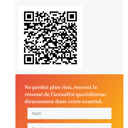
Ne perdez plus rien, recevez le
résumé de l'actualité quotidienne,
directement dans votre courriel.