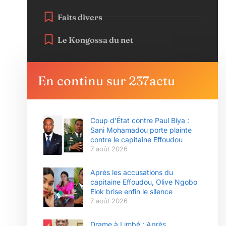
Faits divers
Le Kongossa du net
En continu sur 237actu
Coup d’État contre Paul Biya :
Sani Mohamadou porte plainte
contre le capitaine Effoudou
7 août 2026
Après les accusations du
capitaine Effoudou, Olive Ngobo
Elok brise enfin le silence
7 août 2026
Drame à Limbé : Après