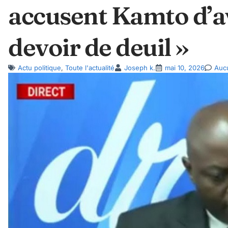
accusent Kamto d’a
devoir de deuil »
Actu politique
,
Toute l'actualité
Joseph k.
mai 10, 2026
Auc