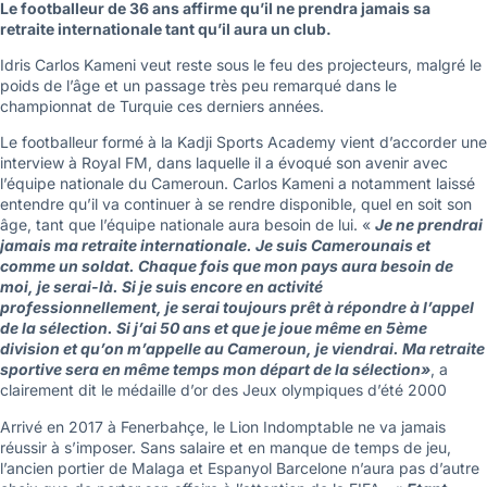
Le footballeur de 36 ans affirme qu’il ne prendra jamais sa
retraite internationale tant qu’il aura un club.
Idris Carlos Kameni veut reste sous le feu des projecteurs, malgré le
poids de l’âge et un passage très peu remarqué dans le
championnat de Turquie ces derniers années.
Le footballeur formé à la Kadji Sports Academy vient d’accorder une
interview à Royal FM, dans laquelle il a évoqué son avenir avec
l’équipe nationale du Cameroun. Carlos Kameni a notamment laissé
entendre qu’il va continuer à se rendre disponible, quel en soit son
âge, tant que l’équipe nationale aura besoin de lui. «
Je ne prendrai
jamais ma retraite internationale. Je suis Camerounais et
comme un soldat. Chaque fois que mon pays aura besoin de
moi, je serai-là. Si je suis encore en activité
professionnellement, je serai toujours prêt à répondre à l’appel
de la sélection. Si j’ai 50 ans et que je joue même en 5ème
division et qu’on m’appelle au Cameroun, je viendrai. Ma retraite
sportive sera en même temps mon départ de la sélection»
, a
clairement dit le médaille d’or des Jeux olympiques d’été 2000
Arrivé en 2017 à Fenerbahçe, le Lion Indomptable ne va jamais
réussir à s’imposer. Sans salaire et en manque de temps de jeu,
l’ancien portier de Malaga et Espanyol Barcelone n’aura pas d’autre