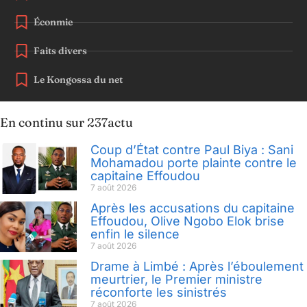
Éconmie
Faits divers
Le Kongossa du net
En continu sur 237actu
Coup d’État contre Paul Biya : Sani
Mohamadou porte plainte contre le
capitaine Effoudou
7 août 2026
Après les accusations du capitaine
Effoudou, Olive Ngobo Elok brise
enfin le silence
7 août 2026
Drame à Limbé : Après l’éboulement
meurtrier, le Premier ministre
réconforte les sinistrés
7 août 2026