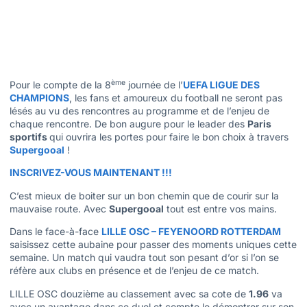
ème
Pour le compte de la 8
journée de l’
UEFA LIGUE DES
CHAMPIONS
, les fans et amoureux du football ne seront pas
lésés au vu des rencontres au programme et de l’enjeu de
chaque rencontre. De bon augure pour le leader des
Paris
sportifs
qui ouvrira les portes pour faire le bon choix à travers
Supergooal
!
INSCRIVEZ-VOUS MAINTENANT !!!
C’est mieux de boiter sur un bon chemin que de courir sur la
mauvaise route. Avec
Supergooal
tout est entre vos mains.
Dans le face-à-face
LILLE OSC – FEYENOORD ROTTERDAM
saisissez cette aubaine pour passer des moments uniques cette
semaine. Un match qui vaudra tout son pesant d’or si l’on se
réfère aux clubs en présence et de l’enjeu de ce match.
LILLE OSC douzième au classement avec sa cote de
1.96
va
avec un avantage dans ce duel et compte le démontrer sur son