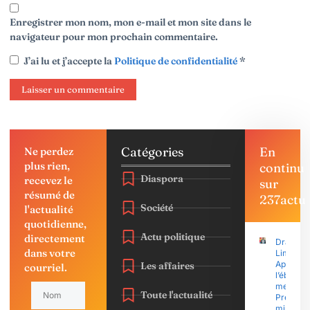
Enregistrer mon nom, mon e-mail et mon site dans le
navigateur pour mon prochain commentaire.
J’ai lu et j’accepte la
Politique de confidentialité
*
Catégories
En
Ne perdez
plus rien,
continu
Diaspora
recevez le
sur
résumé de
237actu
Société
l'actualité
quotidienne,
Actu politique
directement
Drame à
dans votre
Limbé :
Après
Les affaires
courriel.
l’éboule
meurtrier
Toute l'actualité
Premier
ministre