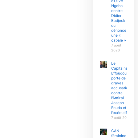
d’Olive
Ngobo
contre
Didier
Badjeck
qui
dénonce
une «
cabale »
7 août
2026
Le
Capitaine
Effoudou
porte de
graves
accusations
contre
l’Amiral
Joseph
Fouda et
l’exécutif
7 août 2026
CAN
féminine :