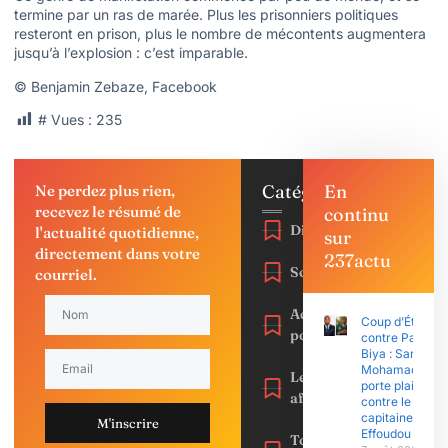
termine par un ras de marée. Plus les prisonniers politiques
resteront en prison, plus le nombre de mécontents augmentera
jusqu’à l’explosion : c’est imparable.
© Benjamin Zebaze, Facebook
# Vues :
235
Catégories
En
Ne perdez plus rien,
recevez le résumé de
continu
Diaspora
l'actualité quotidienne,
sur
directement dans votre
237actu
Société
courriel.
Actu
Coup d’État
politique
contre Paul
Biya : Sani
Mohamadou
Les
porte plainte
affaires
contre le
capitaine
M'inscrire
Effoudou
Toute