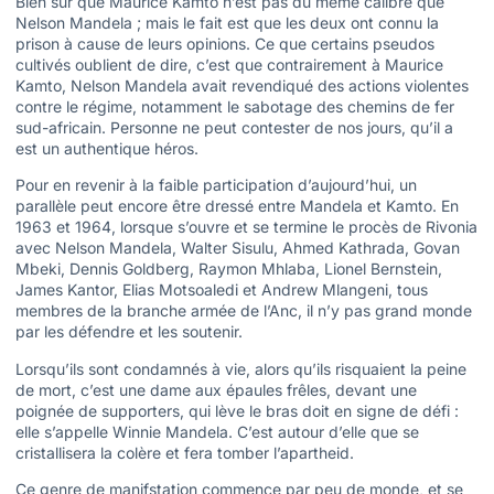
Bien sûr que Maurice Kamto n’est pas du même calibre que
Nelson Mandela ; mais le fait est que les deux ont connu la
prison à cause de leurs opinions. Ce que certains pseudos
cultivés oublient de dire, c’est que contrairement à Maurice
Kamto, Nelson Mandela avait revendiqué des actions violentes
contre le régime, notamment le sabotage des chemins de fer
sud-africain. Personne ne peut contester de nos jours, qu’il a
est un authentique héros.
Pour en revenir à la faible participation d’aujourd’hui, un
parallèle peut encore être dressé entre Mandela et Kamto. En
1963 et 1964, lorsque s’ouvre et se termine le procès de Rivonia
avec Nelson Mandela, Walter Sisulu, Ahmed Kathrada, Govan
Mbeki, Dennis Goldberg, Raymon Mhlaba, Lionel Bernstein,
James Kantor, Elias Motsoaledi et Andrew Mlangeni, tous
membres de la branche armée de l’Anc, il n’y pas grand monde
par les défendre et les soutenir.
Lorsqu’ils sont condamnés à vie, alors qu’ils risquaient la peine
de mort, c’est une dame aux épaules frêles, devant une
poignée de supporters, qui lève le bras doit en signe de défi :
elle s’appelle Winnie Mandela. C’est autour d’elle que se
cristallisera la colère et fera tomber l’apartheid.
Ce genre de manifstation commence par peu de monde, et se