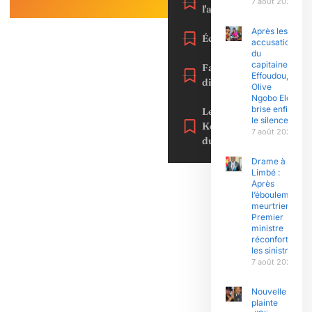
7 août 2026
l'actualité
Après les
Éconmie
accusations
du
capitaine
Faits
Effoudou,
divers
Olive
Ngobo Elok
brise enfin
Le
le silence
Kongossa
7 août 2026
du net
Drame à
Limbé :
Après
l’éboulement
meurtrier, le
Premier
ministre
réconforte
les sinistrés
7 août 2026
Nouvelle
plainte