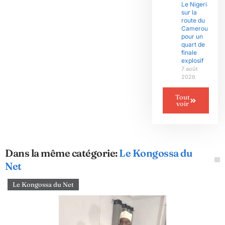
Le Nigeria
sur la
route du
Cameroun
pour un
quart de
finale
explosif
7 août
2026
Tout
voir
Dans la même catégorie:
Le Kongossa du
Net
Le Kongossa du Net